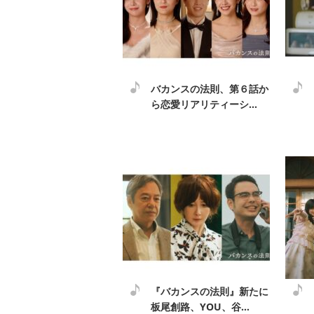
バカンスの法則、第６話か
芸
芸
ら恋愛リアリティーシ…
能・
能・
エ
エ
ン
ン
タ
タ
メ
メ
『バカンスの法則』新たに
芸
芸
板尾創路、YOU、谷…