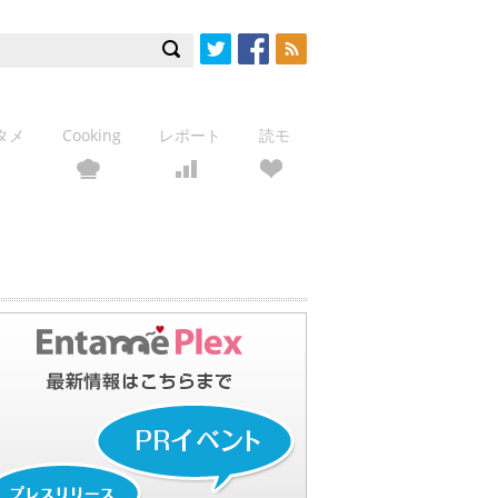
Twitter
Facebook
RSS
タメ
Cooking
レポート
読モ