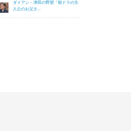
ダイアン・津田の野望「朝ドラの主
人公のお父さ…