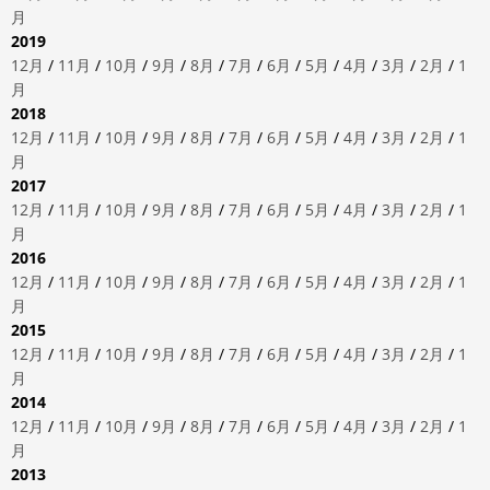
月
2019
12月
/
11月
/
10月
/
9月
/
8月
/
7月
/
6月
/
5月
/
4月
/
3月
/
2月
/
1
月
2018
12月
/
11月
/
10月
/
9月
/
8月
/
7月
/
6月
/
5月
/
4月
/
3月
/
2月
/
1
月
2017
12月
/
11月
/
10月
/
9月
/
8月
/
7月
/
6月
/
5月
/
4月
/
3月
/
2月
/
1
月
2016
12月
/
11月
/
10月
/
9月
/
8月
/
7月
/
6月
/
5月
/
4月
/
3月
/
2月
/
1
月
2015
12月
/
11月
/
10月
/
9月
/
8月
/
7月
/
6月
/
5月
/
4月
/
3月
/
2月
/
1
月
2014
12月
/
11月
/
10月
/
9月
/
8月
/
7月
/
6月
/
5月
/
4月
/
3月
/
2月
/
1
月
2013