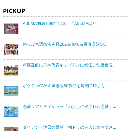
PICKUP
ABEMA開局10周年記念、「ABEMA恋リ…
めるぷち選抜決定戦2026のMC＆審査員決定…
W杯直前に日本代表キャプテンに就任した板倉滉…
ポケモンOVA＆劇場版30作品を毎朝７時より…
恋愛リアリティショー『わたしに残された恋愛』…
ダイアン・津田の野望「朝ドラの主人公のお父さ…