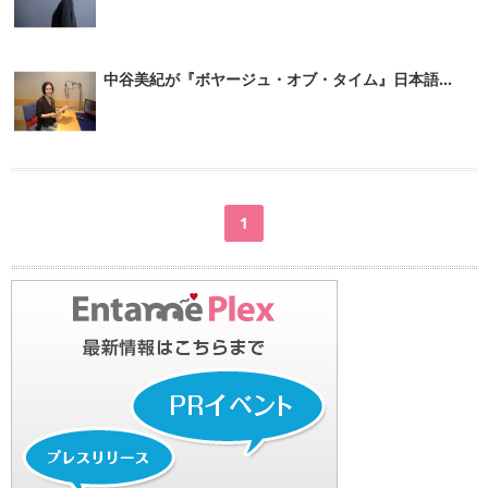
中谷美紀が『ボヤージュ・オブ・タイム』日本語…
1