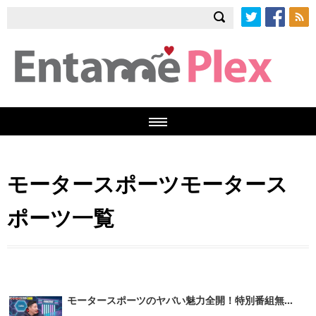
Twitter
Facebook
RSS
モータースポーツモータース
ポーツ一覧
モータースポーツのヤバい魅力全開！特別番組無…