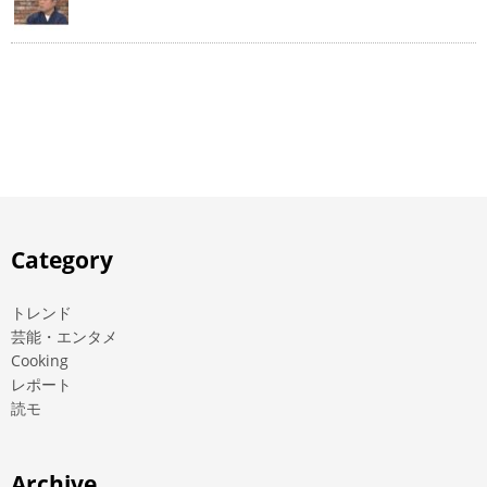
Category
トレンド
芸能・エンタメ
Cooking
レポート
読モ
Archive