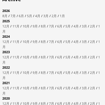
2026
8月
/
7月
/
6月
/
5月
/
4月
/
3月
/
2月
/
1月
2025
12月
/
11月
/
10月
/
9月
/
8月
/
7月
/
6月
/
5月
/
4月
/
3月
/
2月
/
1
月
2024
12月
/
11月
/
10月
/
9月
/
8月
/
7月
/
6月
/
5月
/
4月
/
3月
/
2月
/
1
月
2023
12月
/
11月
/
10月
/
9月
/
8月
/
7月
/
6月
/
5月
/
4月
/
3月
/
2月
/
1
月
2022
12月
/
11月
/
10月
/
9月
/
8月
/
7月
/
6月
/
5月
/
4月
/
3月
/
2月
/
1
月
2021
12月
/
11月
/
10月
/
9月
/
8月
/
7月
/
6月
/
5月
/
4月
/
3月
/
2月
/
1
月
2020
12月
/
11月
/
10月
/
9月
/
8月
/
7月
/
6月
/
5月
/
4月
/
3月
/
2月
/
1