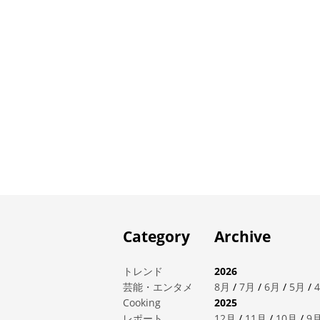
Category
Archive
トレンド
2026
芸能・エンタメ
8月
/
7月
/
6月
/
5月
/
Cooking
2025
レポート
12月
/
11月
/
10月
/
9