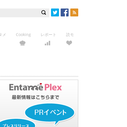
Twitter
Facebook
RSS
タメ
Cooking
レポート
読モ