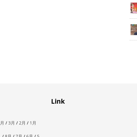
Link
4月
/
3月
/
2月
/
1月
月
/
8月
/
7月
/
6月
/
5