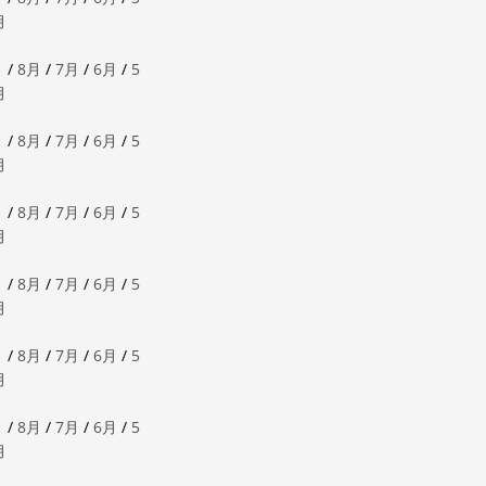
月
月
/
8月
/
7月
/
6月
/
5
月
月
/
8月
/
7月
/
6月
/
5
月
月
/
8月
/
7月
/
6月
/
5
月
月
/
8月
/
7月
/
6月
/
5
月
月
/
8月
/
7月
/
6月
/
5
月
月
/
8月
/
7月
/
6月
/
5
月