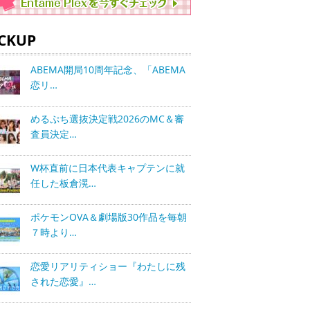
ICKUP
ABEMA開局10周年記念、「ABEMA
恋リ…
めるぷち選抜決定戦2026のMC＆審
査員決定…
W杯直前に日本代表キャプテンに就
任した板倉滉…
ポケモンOVA＆劇場版30作品を毎朝
７時より…
恋愛リアリティショー『わたしに残
された恋愛』…