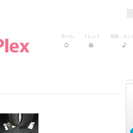
ホーム
トレンド
芸能・エン