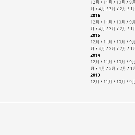
12月
/
11月
/
10月
/
9
月
/
4月
/
3月
/
2月
/
1
2016
12月
/
11月
/
10月
/
9
月
/
4月
/
3月
/
2月
/
1
2015
12月
/
11月
/
10月
/
9
月
/
4月
/
3月
/
2月
/
1
2014
12月
/
11月
/
10月
/
9
月
/
4月
/
3月
/
2月
/
1
2013
12月
/
11月
/
10月
/
9