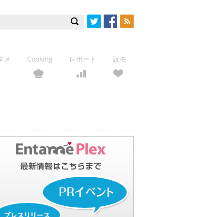
Twitter
Facebook
RSS
タメ
Cooking
レポート
読モ