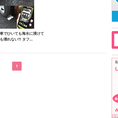
車でひいても海水に浸けて
も壊れない?! タフ…
1