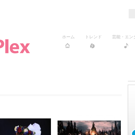
ホーム
トレンド
芸能・エン