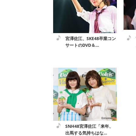
宮澤佐江、SKE48卒業コン
芸
芸
サートのDVD＆…
能・
能・
エ
エ
ン
ン
タ
タ
メ
メ
SNH48宮澤佐江「来年、
芸
出馬する気持ちはな…