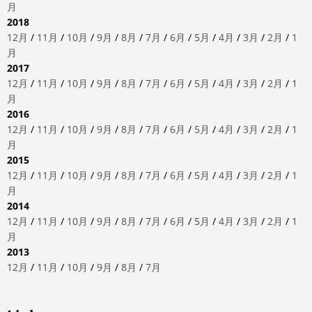
月
2018
12月
/
11月
/
10月
/
9月
/
8月
/
7月
/
6月
/
5月
/
4月
/
3月
/
2月
/
1
月
2017
12月
/
11月
/
10月
/
9月
/
8月
/
7月
/
6月
/
5月
/
4月
/
3月
/
2月
/
1
月
2016
12月
/
11月
/
10月
/
9月
/
8月
/
7月
/
6月
/
5月
/
4月
/
3月
/
2月
/
1
月
2015
12月
/
11月
/
10月
/
9月
/
8月
/
7月
/
6月
/
5月
/
4月
/
3月
/
2月
/
1
月
2014
12月
/
11月
/
10月
/
9月
/
8月
/
7月
/
6月
/
5月
/
4月
/
3月
/
2月
/
1
月
2013
12月
/
11月
/
10月
/
9月
/
8月
/
7月