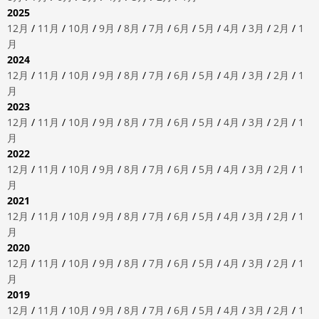
2025
12月
/
11月
/
10月
/
9月
/
8月
/
7月
/
6月
/
5月
/
4月
/
3月
/
2月
/
1
月
2024
12月
/
11月
/
10月
/
9月
/
8月
/
7月
/
6月
/
5月
/
4月
/
3月
/
2月
/
1
月
2023
12月
/
11月
/
10月
/
9月
/
8月
/
7月
/
6月
/
5月
/
4月
/
3月
/
2月
/
1
月
2022
12月
/
11月
/
10月
/
9月
/
8月
/
7月
/
6月
/
5月
/
4月
/
3月
/
2月
/
1
月
2021
12月
/
11月
/
10月
/
9月
/
8月
/
7月
/
6月
/
5月
/
4月
/
3月
/
2月
/
1
月
2020
12月
/
11月
/
10月
/
9月
/
8月
/
7月
/
6月
/
5月
/
4月
/
3月
/
2月
/
1
月
2019
12月
/
11月
/
10月
/
9月
/
8月
/
7月
/
6月
/
5月
/
4月
/
3月
/
2月
/
1