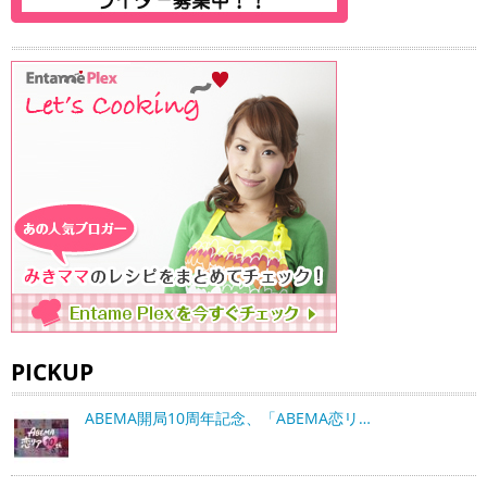
PICKUP
ABEMA開局10周年記念、「ABEMA恋リ…