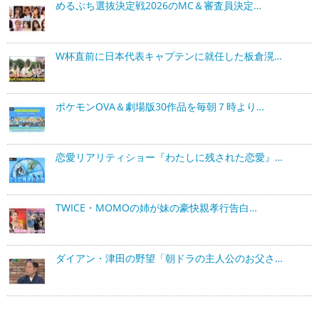
めるぷち選抜決定戦2026のMC＆審査員決定…
W杯直前に日本代表キャプテンに就任した板倉滉…
ポケモンOVA＆劇場版30作品を毎朝７時より…
恋愛リアリティショー『わたしに残された恋愛』…
TWICE・MOMOの姉が妹の豪快親孝行告白…
ダイアン・津田の野望「朝ドラの主人公のお父さ…