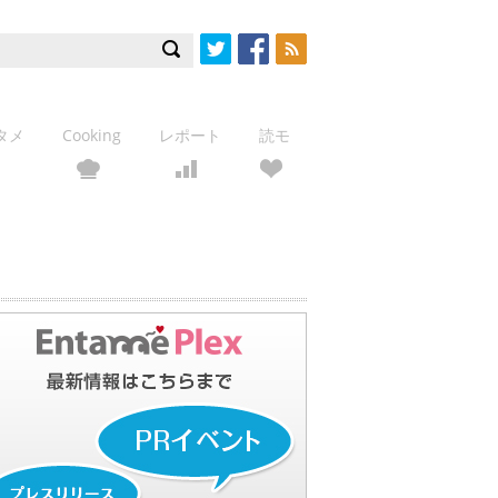
Twitter
Facebook
RSS
タメ
Cooking
レポート
読モ