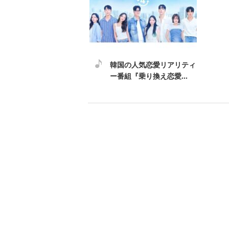
韓国の人気恋愛リアリティ
芸
ー番組『乗り換え恋愛…
能・
エ
ン
タ
メ