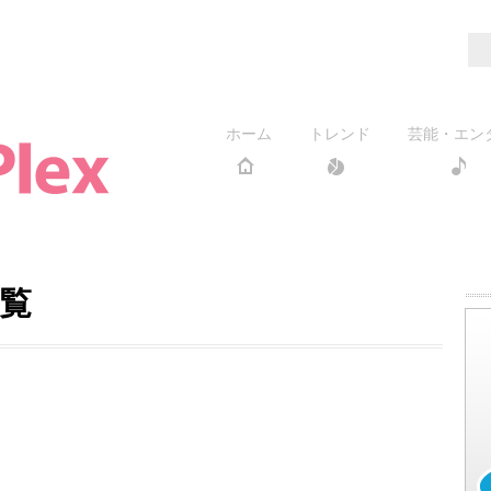
ホーム
トレンド
芸能・エン
覧