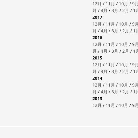
12月
/
11月
/
10月
/
9
月
/
4月
/
3月
/
2月
/
1
2017
12月
/
11月
/
10月
/
9
月
/
4月
/
3月
/
2月
/
1
2016
12月
/
11月
/
10月
/
9
月
/
4月
/
3月
/
2月
/
1
2015
12月
/
11月
/
10月
/
9
月
/
4月
/
3月
/
2月
/
1
2014
12月
/
11月
/
10月
/
9
月
/
4月
/
3月
/
2月
/
1
2013
12月
/
11月
/
10月
/
9