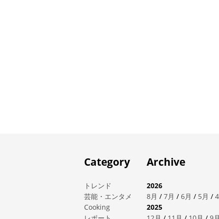
Category
Archive
トレンド
2026
芸能・エンタメ
8月
/
7月
/
6月
/
5月
/
Cooking
2025
レポート
12月
/
11月
/
10月
/
9