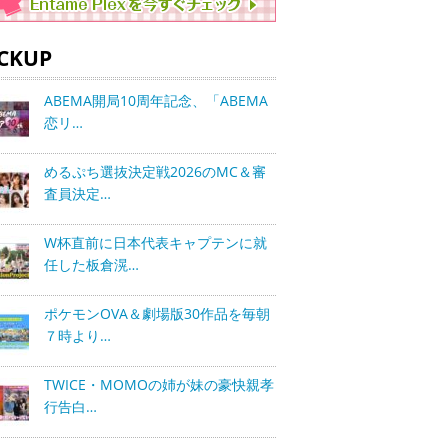
ICKUP
ABEMA開局10周年記念、「ABEMA
恋リ…
めるぷち選抜決定戦2026のMC＆審
査員決定…
W杯直前に日本代表キャプテンに就
任した板倉滉…
ポケモンOVA＆劇場版30作品を毎朝
７時より…
TWICE・MOMOの姉が妹の豪快親孝
行告白…