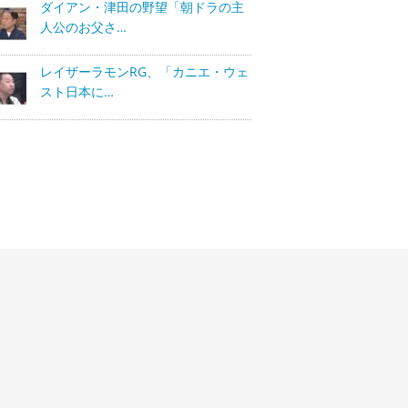
ダイアン・津田の野望「朝ドラの主
人公のお父さ…
レイザーラモンRG、「カニエ・ウェ
スト日本に…