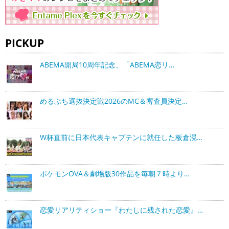
PICKUP
ABEMA開局10周年記念、「ABEMA恋リ…
めるぷち選抜決定戦2026のMC＆審査員決定…
W杯直前に日本代表キャプテンに就任した板倉滉…
ポケモンOVA＆劇場版30作品を毎朝７時より…
恋愛リアリティショー『わたしに残された恋愛』…