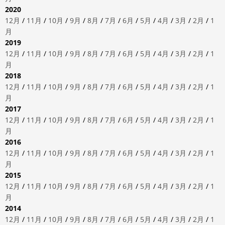
2020
12月
/
11月
/
10月
/
9月
/
8月
/
7月
/
6月
/
5月
/
4月
/
3月
/
2月
/
1
月
2019
12月
/
11月
/
10月
/
9月
/
8月
/
7月
/
6月
/
5月
/
4月
/
3月
/
2月
/
1
月
2018
12月
/
11月
/
10月
/
9月
/
8月
/
7月
/
6月
/
5月
/
4月
/
3月
/
2月
/
1
月
2017
12月
/
11月
/
10月
/
9月
/
8月
/
7月
/
6月
/
5月
/
4月
/
3月
/
2月
/
1
月
2016
12月
/
11月
/
10月
/
9月
/
8月
/
7月
/
6月
/
5月
/
4月
/
3月
/
2月
/
1
月
2015
12月
/
11月
/
10月
/
9月
/
8月
/
7月
/
6月
/
5月
/
4月
/
3月
/
2月
/
1
月
2014
12月
/
11月
/
10月
/
9月
/
8月
/
7月
/
6月
/
5月
/
4月
/
3月
/
2月
/
1