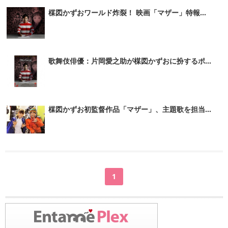
楳図かずおワールド炸裂！ 映画「マザー」特報…
歌舞伎俳優：片岡愛之助が楳図かずおに扮するポ…
楳図かずお初監督作品「マザー」、主題歌を担当…
1