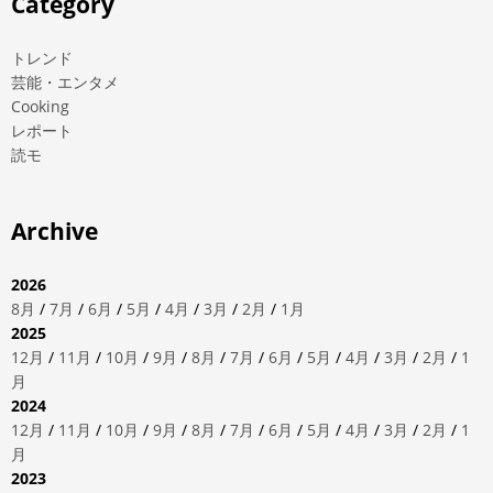
Category
トレンド
芸能・エンタメ
Cooking
レポート
読モ
Archive
2026
8月
/
7月
/
6月
/
5月
/
4月
/
3月
/
2月
/
1月
2025
12月
/
11月
/
10月
/
9月
/
8月
/
7月
/
6月
/
5月
/
4月
/
3月
/
2月
/
1
月
2024
12月
/
11月
/
10月
/
9月
/
8月
/
7月
/
6月
/
5月
/
4月
/
3月
/
2月
/
1
月
2023