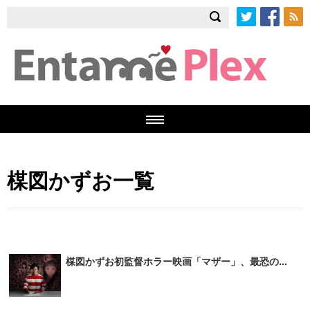
Twitter
Facebook
RSS
楳図かずお一覧
楳図かずお初監督ホラー映画「マザー」、最恐の…