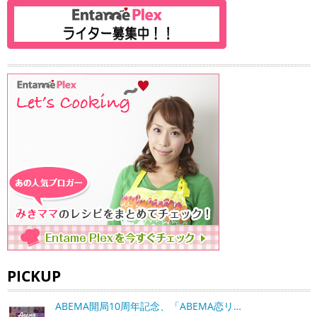
PICKUP
ABEMA開局10周年記念、「ABEMA恋リ…