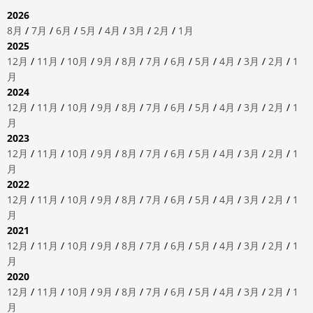
2026
8月
/
7月
/
6月
/
5月
/
4月
/
3月
/
2月
/
1月
2025
12月
/
11月
/
10月
/
9月
/
8月
/
7月
/
6月
/
5月
/
4月
/
3月
/
2月
/
1
月
2024
12月
/
11月
/
10月
/
9月
/
8月
/
7月
/
6月
/
5月
/
4月
/
3月
/
2月
/
1
月
2023
12月
/
11月
/
10月
/
9月
/
8月
/
7月
/
6月
/
5月
/
4月
/
3月
/
2月
/
1
月
2022
12月
/
11月
/
10月
/
9月
/
8月
/
7月
/
6月
/
5月
/
4月
/
3月
/
2月
/
1
月
2021
12月
/
11月
/
10月
/
9月
/
8月
/
7月
/
6月
/
5月
/
4月
/
3月
/
2月
/
1
月
2020
12月
/
11月
/
10月
/
9月
/
8月
/
7月
/
6月
/
5月
/
4月
/
3月
/
2月
/
1
月