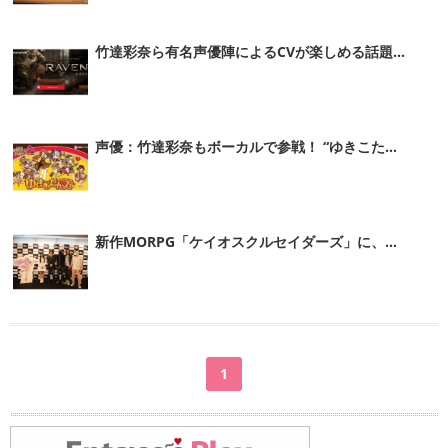
竹達彩奈ら有名声優陣によるCVが楽しめる話題…
声優：竹達彩奈もボーカルで参戦！ “ゆきこた…
新作MORPG「ケイオスクルセイダーズ」に、…
1