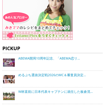
PICKUP
ABEMA開局10周年記念、「ABEMA恋リ…
めるぷち選抜決定戦2026のMC＆審査員決定…
W杯直前に日本代表キャプテンに就任した板倉滉…