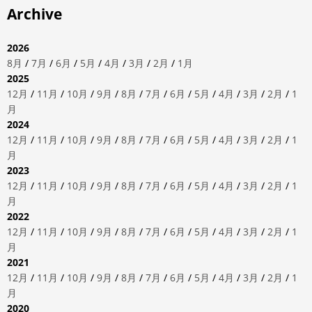
Archive
2026
8月
/
7月
/
6月
/
5月
/
4月
/
3月
/
2月
/
1月
2025
12月
/
11月
/
10月
/
9月
/
8月
/
7月
/
6月
/
5月
/
4月
/
3月
/
2月
/
1
月
2024
12月
/
11月
/
10月
/
9月
/
8月
/
7月
/
6月
/
5月
/
4月
/
3月
/
2月
/
1
月
2023
12月
/
11月
/
10月
/
9月
/
8月
/
7月
/
6月
/
5月
/
4月
/
3月
/
2月
/
1
月
2022
12月
/
11月
/
10月
/
9月
/
8月
/
7月
/
6月
/
5月
/
4月
/
3月
/
2月
/
1
月
2021
12月
/
11月
/
10月
/
9月
/
8月
/
7月
/
6月
/
5月
/
4月
/
3月
/
2月
/
1
月
2020