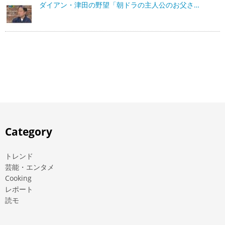
ダイアン・津田の野望「朝ドラの主人公のお父さ…
Category
トレンド
芸能・エンタメ
Cooking
レポート
読モ