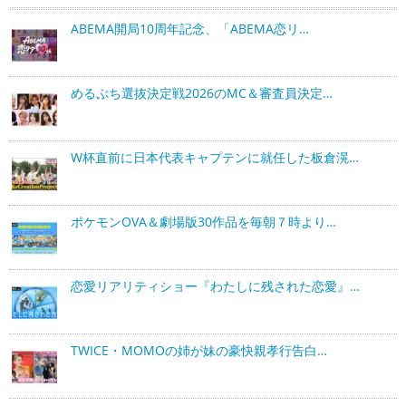
ABEMA開局10周年記念、「ABEMA恋リ…
めるぷち選抜決定戦2026のMC＆審査員決定…
W杯直前に日本代表キャプテンに就任した板倉滉…
ポケモンOVA＆劇場版30作品を毎朝７時より…
恋愛リアリティショー『わたしに残された恋愛』…
TWICE・MOMOの姉が妹の豪快親孝行告白…