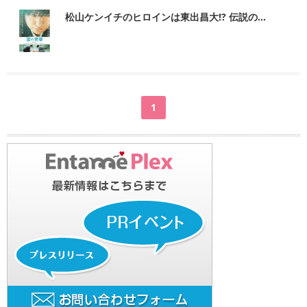
松山ケンイチのヒロインは東出昌大!? 伝説の…
1