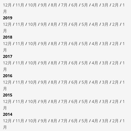
12月
/
11月
/
10月
/
9月
/
8月
/
7月
/
6月
/
5月
/
4月
/
3月
/
2月
/
1
月
2019
12月
/
11月
/
10月
/
9月
/
8月
/
7月
/
6月
/
5月
/
4月
/
3月
/
2月
/
1
月
2018
12月
/
11月
/
10月
/
9月
/
8月
/
7月
/
6月
/
5月
/
4月
/
3月
/
2月
/
1
月
2017
12月
/
11月
/
10月
/
9月
/
8月
/
7月
/
6月
/
5月
/
4月
/
3月
/
2月
/
1
月
2016
12月
/
11月
/
10月
/
9月
/
8月
/
7月
/
6月
/
5月
/
4月
/
3月
/
2月
/
1
月
2015
12月
/
11月
/
10月
/
9月
/
8月
/
7月
/
6月
/
5月
/
4月
/
3月
/
2月
/
1
月
2014
12月
/
11月
/
10月
/
9月
/
8月
/
7月
/
6月
/
5月
/
4月
/
3月
/
2月
/
1
月