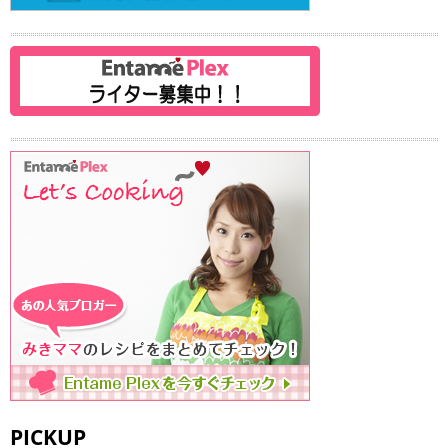
PICKUP