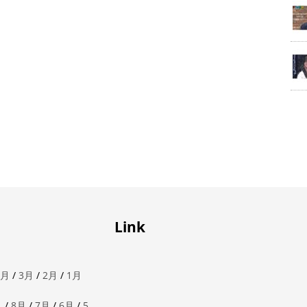
Link
4月
/
3月
/
2月
/
1月
月
/
8月
/
7月
/
6月
/
5