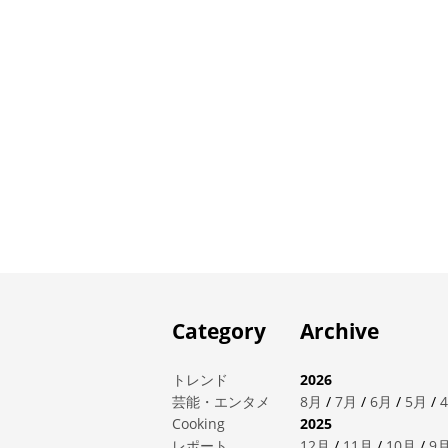
Category
Archive
トレンド
2026
芸能・エンタメ
8月
/
7月
/
6月
/
5月
/
Cooking
2025
レポート
12月
/
11月
/
10月
/
9