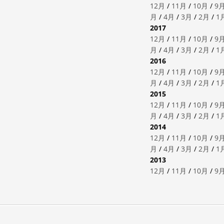
12月
/
11月
/
10月
/
9
月
/
4月
/
3月
/
2月
/
1
2017
12月
/
11月
/
10月
/
9
月
/
4月
/
3月
/
2月
/
1
2016
12月
/
11月
/
10月
/
9
月
/
4月
/
3月
/
2月
/
1
2015
12月
/
11月
/
10月
/
9
月
/
4月
/
3月
/
2月
/
1
2014
12月
/
11月
/
10月
/
9
月
/
4月
/
3月
/
2月
/
1
2013
12月
/
11月
/
10月
/
9