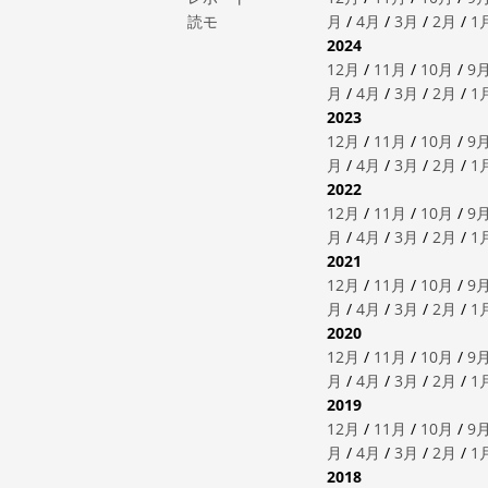
読モ
月
/
4月
/
3月
/
2月
/
1
2024
12月
/
11月
/
10月
/
9
月
/
4月
/
3月
/
2月
/
1
2023
12月
/
11月
/
10月
/
9
月
/
4月
/
3月
/
2月
/
1
2022
12月
/
11月
/
10月
/
9
月
/
4月
/
3月
/
2月
/
1
2021
12月
/
11月
/
10月
/
9
月
/
4月
/
3月
/
2月
/
1
2020
12月
/
11月
/
10月
/
9
月
/
4月
/
3月
/
2月
/
1
2019
12月
/
11月
/
10月
/
9
月
/
4月
/
3月
/
2月
/
1
2018