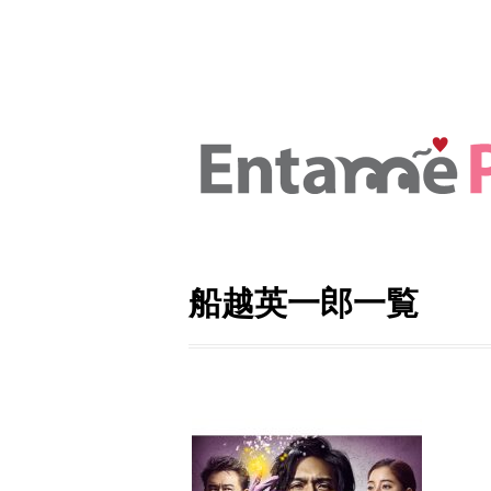
船越英一郎一覧