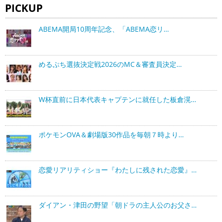
PICKUP
ABEMA開局10周年記念、「ABEMA恋リ…
めるぷち選抜決定戦2026のMC＆審査員決定…
W杯直前に日本代表キャプテンに就任した板倉滉…
ポケモンOVA＆劇場版30作品を毎朝７時より…
恋愛リアリティショー『わたしに残された恋愛』…
ダイアン・津田の野望「朝ドラの主人公のお父さ…