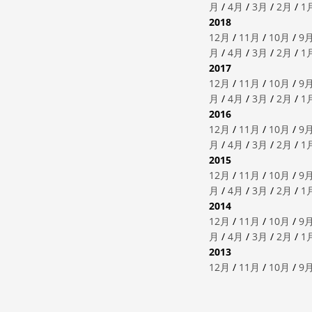
月
/
4月
/
3月
/
2月
/
1
2018
12月
/
11月
/
10月
/
9
月
/
4月
/
3月
/
2月
/
1
2017
12月
/
11月
/
10月
/
9
月
/
4月
/
3月
/
2月
/
1
2016
12月
/
11月
/
10月
/
9
月
/
4月
/
3月
/
2月
/
1
2015
12月
/
11月
/
10月
/
9
月
/
4月
/
3月
/
2月
/
1
2014
12月
/
11月
/
10月
/
9
月
/
4月
/
3月
/
2月
/
1
2013
12月
/
11月
/
10月
/
9