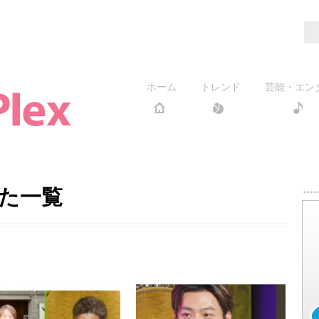
ホーム
トレンド
芸能・エン
た一覧