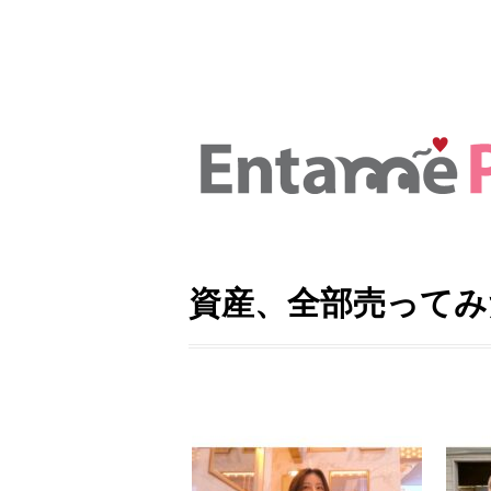
資産、全部売ってみ