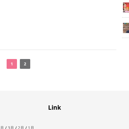
1
2
Link
4月
/
3月
/
2月
/
1月