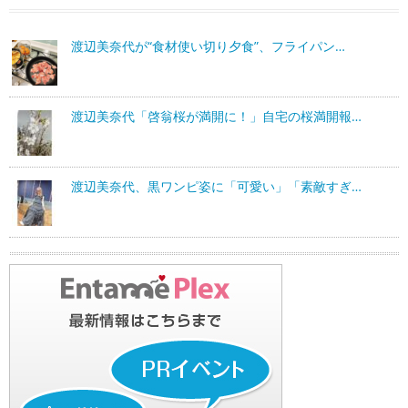
渡辺美奈代が“食材使い切り夕食”、フライパン…
渡辺美奈代「啓翁桜が満開に！」自宅の桜満開報…
渡辺美奈代、黒ワンピ姿に「可愛い」「素敵すぎ…