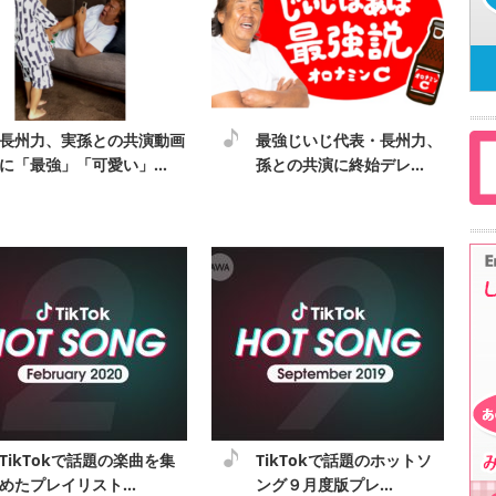
長州力、実孫との共演動画
最強じいじ代表・長州力、
芸
に「最強」「可愛い」…
孫との共演に終始デレ…
能・
エ
ン
タ
メ
TikTokで話題の楽曲を集
TikTokで話題のホットソ
芸
めたプレイリスト…
ング９月度版プレ…