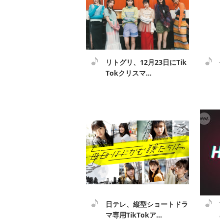
リトグリ、12月23日にTik
芸
芸
Tokクリスマ…
能・
能・
エ
エ
ン
ン
タ
タ
メ
メ
日テレ、縦型ショートドラ
芸
芸
マ専用TikTokア…