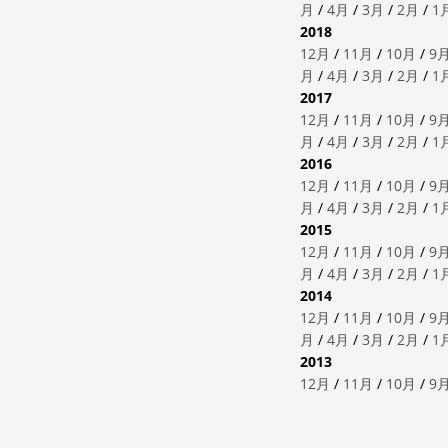
月
/
4月
/
3月
/
2月
/
1
2018
12月
/
11月
/
10月
/
9
月
/
4月
/
3月
/
2月
/
1
2017
12月
/
11月
/
10月
/
9
月
/
4月
/
3月
/
2月
/
1
2016
12月
/
11月
/
10月
/
9
月
/
4月
/
3月
/
2月
/
1
2015
12月
/
11月
/
10月
/
9
月
/
4月
/
3月
/
2月
/
1
2014
12月
/
11月
/
10月
/
9
月
/
4月
/
3月
/
2月
/
1
2013
12月
/
11月
/
10月
/
9