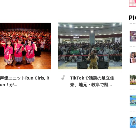
能・
エ
ン
P
タ
メ
声優ユニットRun Girls, R
TikTokで話題の足立佳
芸
un！が…
奈、地元・岐阜で凱…
能・
エ
ン
タ
メ