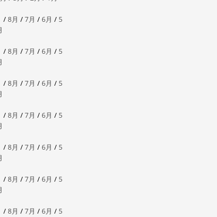
月
/
8月
/
7月
/
6月
/
5
月
月
/
8月
/
7月
/
6月
/
5
月
月
/
8月
/
7月
/
6月
/
5
月
月
/
8月
/
7月
/
6月
/
5
月
月
/
8月
/
7月
/
6月
/
5
月
月
/
8月
/
7月
/
6月
/
5
月
月
/
8月
/
7月
/
6月
/
5