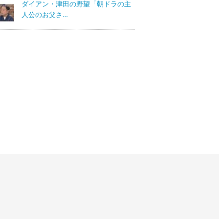
ダイアン・津田の野望「朝ドラの主
人公のお父さ…