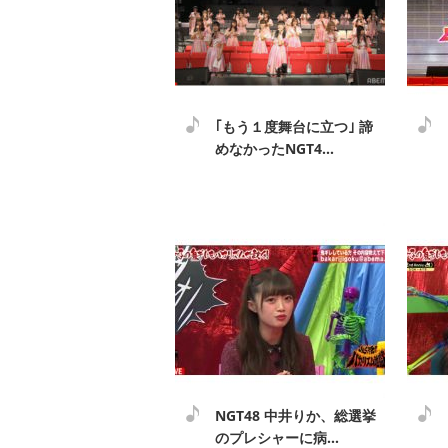
｢もう１度舞台に立つ｣ 諦
芸
芸
めなかったNGT4…
能・
能・
エ
エ
ン
ン
タ
タ
メ
メ
NGT48 中井りか、総選挙
芸
芸
のプレシャーに病…