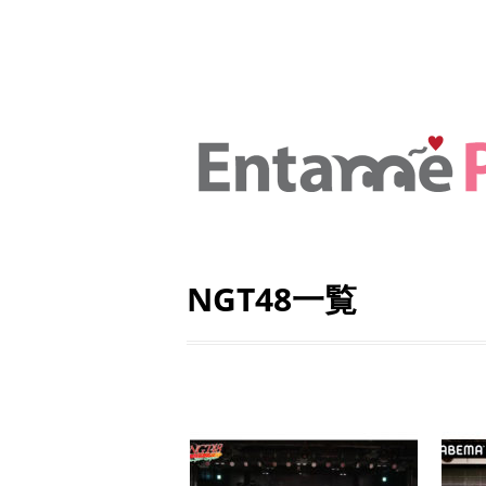
NGT48一覧