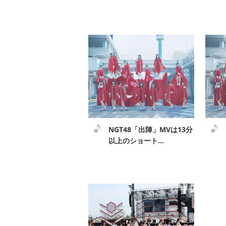
能・
能・
エ
エ
ン
ン
タ
タ
メ
メ
NGT48「出陣」MVは13分
芸
芸
以上のショート…
能・
能・
エ
エ
ン
ン
タ
タ
メ
メ