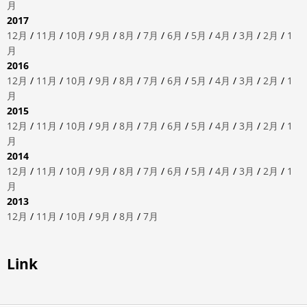
月
2017
12月
/
11月
/
10月
/
9月
/
8月
/
7月
/
6月
/
5月
/
4月
/
3月
/
2月
/
1
月
2016
12月
/
11月
/
10月
/
9月
/
8月
/
7月
/
6月
/
5月
/
4月
/
3月
/
2月
/
1
月
2015
12月
/
11月
/
10月
/
9月
/
8月
/
7月
/
6月
/
5月
/
4月
/
3月
/
2月
/
1
月
2014
12月
/
11月
/
10月
/
9月
/
8月
/
7月
/
6月
/
5月
/
4月
/
3月
/
2月
/
1
月
2013
12月
/
11月
/
10月
/
9月
/
8月
/
7月
Link