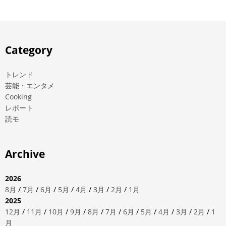
Category
トレンド
芸能・エンタメ
Cooking
レポート
読モ
Archive
2026
8月
/
7月
/
6月
/
5月
/
4月
/
3月
/
2月
/
1月
2025
12月
/
11月
/
10月
/
9月
/
8月
/
7月
/
6月
/
5月
/
4月
/
3月
/
2月
/
1
月