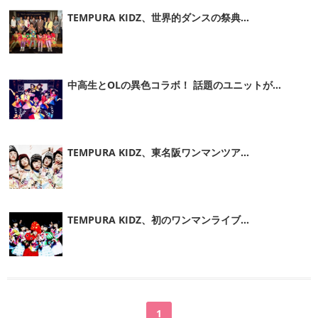
TEMPURA KIDZ、世界的ダンスの祭典…
中高生とOLの異色コラボ！ 話題のユニットが…
TEMPURA KIDZ、東名阪ワンマンツア…
TEMPURA KIDZ、初のワンマンライブ…
1