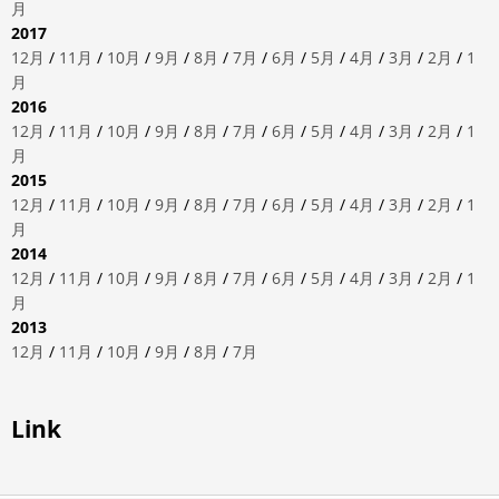
月
2017
12月
/
11月
/
10月
/
9月
/
8月
/
7月
/
6月
/
5月
/
4月
/
3月
/
2月
/
1
月
2016
12月
/
11月
/
10月
/
9月
/
8月
/
7月
/
6月
/
5月
/
4月
/
3月
/
2月
/
1
月
2015
12月
/
11月
/
10月
/
9月
/
8月
/
7月
/
6月
/
5月
/
4月
/
3月
/
2月
/
1
月
2014
12月
/
11月
/
10月
/
9月
/
8月
/
7月
/
6月
/
5月
/
4月
/
3月
/
2月
/
1
月
2013
12月
/
11月
/
10月
/
9月
/
8月
/
7月
Link