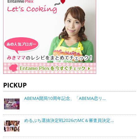
PICKUP
ABEMA開局10周年記念、「ABEMA恋リ…
めるぷち選抜決定戦2026のMC＆審査員決定…