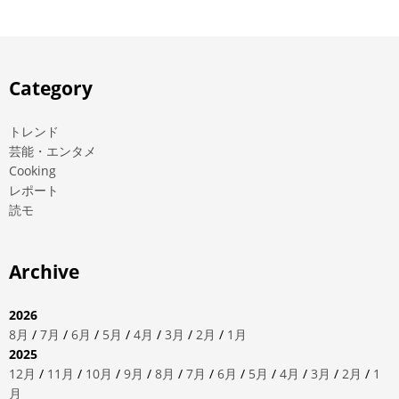
Category
トレンド
芸能・エンタメ
Cooking
レポート
読モ
Archive
2026
8月
/
7月
/
6月
/
5月
/
4月
/
3月
/
2月
/
1月
2025
12月
/
11月
/
10月
/
9月
/
8月
/
7月
/
6月
/
5月
/
4月
/
3月
/
2月
/
1
月