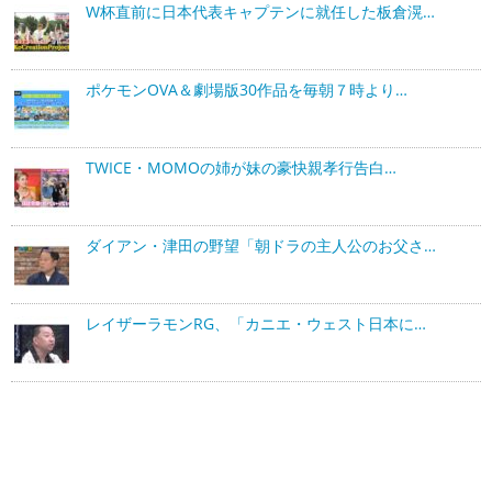
W杯直前に日本代表キャプテンに就任した板倉滉…
ポケモンOVA＆劇場版30作品を毎朝７時より…
TWICE・MOMOの姉が妹の豪快親孝行告白…
ダイアン・津田の野望「朝ドラの主人公のお父さ…
レイザーラモンRG、「カニエ・ウェスト日本に…