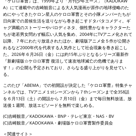
『ケロロ軍曹』は、1999年より「月刊少年エース」（KADOKAW
A）にて連載中の吉崎観音による大人気漫画が原作の地球侵略のた
めにやってきたケロン星人のケロロ軍曹とその小隊メンバーたちが
日向家での居候生活を送りながら巻き起こすドタバタコメディ。ギ
ャグ満載のストーリーやパロディネタ、個性豊かなキャラクターた
ちが老若男女問わず幅広い人気を集め、2004年にTVアニメ化されて
以降、７年にわたり放送されたほか、劇場版アニメ全５作が公開さ
れるなど2000年代を代表する人気作として社会現象を巻き起こし
た。2026年６月26日（金）には約15年ぶりとなるシリーズ最新作
『新劇場版☆ケロロ軍曹 復活して速攻地球滅亡の危機でありま
す！』の公開も予定されており、さらなる盛り上がりを見せてい
る。
このたび「ABEMA」での初開設が決定した『ケロロ軍曹』特集チャ
ンネルでは、TVアニメ１stシーズンから７thシーズンまで全358話
を６月13日（土）の開設から７月10日（金）まで毎日無料放送。放
送後１週間、放送エピソードを無料で楽しめる。
(C)吉崎観音／KADOKAWA・BNP・テレビ東京・NAS・BV
(C)吉崎観音／KADOKAWA・劇場版ケロロ軍曹製作委員会
＜関連サイト＞