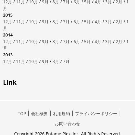
12月
/
11月
/
10月
/
9月
/
8月
/
7月
/
6月
/
5月
/
4月
/
3月
/
2月
/
1
月
2015
12月
/
11月
/
10月
/
9月
/
8月
/
7月
/
6月
/
5月
/
4月
/
3月
/
2月
/
1
月
2014
12月
/
11月
/
10月
/
9月
/
8月
/
7月
/
6月
/
5月
/
4月
/
3月
/
2月
/
1
月
2013
12月
/
11月
/
10月
/
9月
/
8月
/
7月
Link
TOP
会社概要
利用規約
プライバシーポリシー
お問い合わせ
Copyright 2026 Entame Plex, Inc. All Rights Reserved.