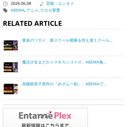
2026.06.08
芸能・エンタメ
ABEMA
,
アニメ
,
ケロロ軍曹
RELATED ARTICLE
黄泉のツガイ、第２クール開幕を控え第１クール…
魔法少女まどか☆マギカシリーズ、ABEMA無…
高橋留美子原作の『めぞん一刻』、ABEMAで…