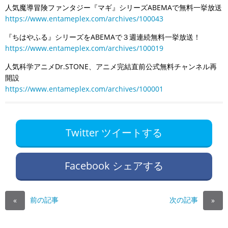
人気魔導冒険ファンタジー『マギ』シリーズABEMAで無料一挙放送
https://www.entameplex.com/archives/100043
『ちはやふる』シリーズをABEMAで３週連続無料一挙放送！
https://www.entameplex.com/archives/100019
人気科学アニメDr.STONE、アニメ完結直前公式無料チャンネル再
開設
https://www.entameplex.com/archives/100001
Twitter ツイートする
Facebook シェアする
前の記事
次の記事
«
»