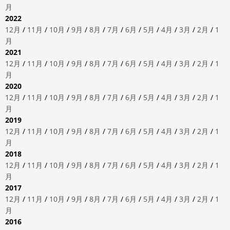
月
2022
12月
/
11月
/
10月
/
9月
/
8月
/
7月
/
6月
/
5月
/
4月
/
3月
/
2月
/
1
月
2021
12月
/
11月
/
10月
/
9月
/
8月
/
7月
/
6月
/
5月
/
4月
/
3月
/
2月
/
1
月
2020
12月
/
11月
/
10月
/
9月
/
8月
/
7月
/
6月
/
5月
/
4月
/
3月
/
2月
/
1
月
2019
12月
/
11月
/
10月
/
9月
/
8月
/
7月
/
6月
/
5月
/
4月
/
3月
/
2月
/
1
月
2018
12月
/
11月
/
10月
/
9月
/
8月
/
7月
/
6月
/
5月
/
4月
/
3月
/
2月
/
1
月
2017
12月
/
11月
/
10月
/
9月
/
8月
/
7月
/
6月
/
5月
/
4月
/
3月
/
2月
/
1
月
2016