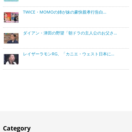
TWICE・MOMOの姉が妹の豪快親孝行告白…
ダイアン・津田の野望「朝ドラの主人公のお父さ…
レイザーラモンRG、「カニエ・ウェスト日本に…
Category