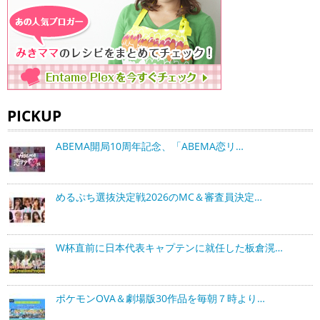
PICKUP
ABEMA開局10周年記念、「ABEMA恋リ…
めるぷち選抜決定戦2026のMC＆審査員決定…
W杯直前に日本代表キャプテンに就任した板倉滉…
ポケモンOVA＆劇場版30作品を毎朝７時より…