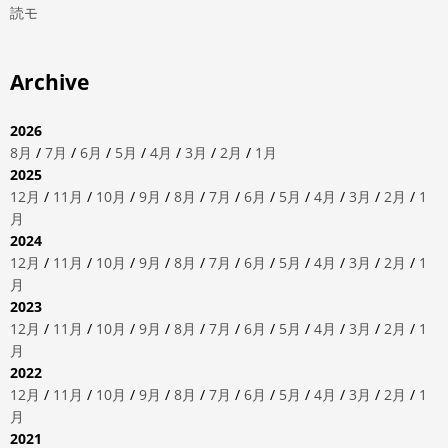
読モ
Archive
2026
8月
/
7月
/
6月
/
5月
/
4月
/
3月
/
2月
/
1月
2025
12月
/
11月
/
10月
/
9月
/
8月
/
7月
/
6月
/
5月
/
4月
/
3月
/
2月
/
1
月
2024
12月
/
11月
/
10月
/
9月
/
8月
/
7月
/
6月
/
5月
/
4月
/
3月
/
2月
/
1
月
2023
12月
/
11月
/
10月
/
9月
/
8月
/
7月
/
6月
/
5月
/
4月
/
3月
/
2月
/
1
月
2022
12月
/
11月
/
10月
/
9月
/
8月
/
7月
/
6月
/
5月
/
4月
/
3月
/
2月
/
1
月
2021