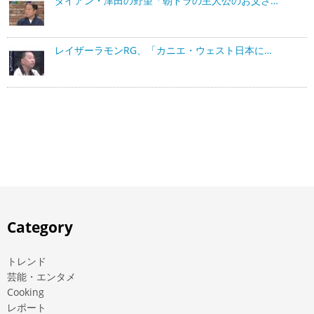
ダイアン・津田の野望「朝ドラの主人公のお父さ…
レイザーラモンRG、「カニエ・ウェスト日本に…
Category
トレンド
芸能・エンタメ
Cooking
レポート