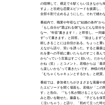
の喧嘩して、裸足で６駅くらい泣きながら
すよ」と壮絶な恋愛エピソードを披露し、「
全部６割で止めるようにした。それで縫わ
番組内で、職業や年収など“結婚の条件”か
「もし自分が“選ばれる側”ならどんな部分
な〜、“年収”書きます！」と即答し、一同
す”って書きます」と回答。「“励まします”
頼しきることには自信がある。ちょっと重い
えながら語り、笑いを誘った。すると藤森
れを妻への手紙に書いたらものすごく喜ん
から”っていう言葉はすごく効いた。だから
かね（笑）」とコメント。若槻からは「最
ら楽しいかも”って書きたいです。神様の
「むちゃくちゃキュンとするかも」と絶賛
番組では、参加者たちがさまざまな葛藤や
たエピソードを聞く場面も。若槻が「この
す」と告白。「“もう私が開けることないん
みと思いを馳せた。藤森も、「子どもを保育
く泣いちゃう」と語り、「初めて立った時