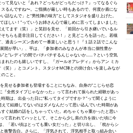
なって見ないと『あれ？どっちがどっちだっけ？』ってなるぐら
ミスるんですね〜。ご指摘が厳しい時もあるので、何度か盾にな
い話なんで」と“男性陣の味方”としてスタジオを盛り上げた。
ってほしい！”っていうお姉さん心で厳しめに言ってしまいました
吠えてます（笑）」と笑顔を見せ、「前回から引き継いでいるル
でそちらも是非注目してください！」と見どころを語った。若槻
ど、過去シーズン含めて一番楽しいと思う！『１話２話でこんな
い展開が早い」、平は、「参加者のみなさんが本当に個性豊か
ル”と“レディ”の間でバチバチするんじゃないか……？という空気
まれたのも嬉しいですし、『ガールオアレディ』からアン ミカ
す（笑）」とコメント。スタジオMC陣との掛け合いを楽しみなが
とのこと。
”を見せる参加者も登場することにちなみ、自身の“こじらせ恋
彼に『全然タイプじゃなかった』って言われて振られた経験があっ
時期は、出会った日に“私ってタイプですか？”って聞くように
超えて結婚してないのはダメなんだって思い込んでいた時期があ
もすぐ結婚の話をしちゃっていた。めちゃくちゃ重かったと思い
”って言われてハッとして、そこから少し肩の力を抜いた頃に今
は、「若い頃はとっても重い女だった」と切り出し、「枕からシ
」と衝撃告白。さらに、「浮気されて、浮気相手と取っ組み合い