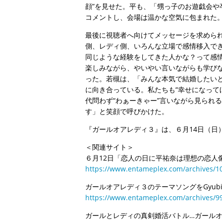
顔”を見せた。平も、「甥っ子のお遊戯会や
コメントし、会場は温かな空気に包まれた
最後に視聴者へ向けてメッセージを求めら
側、レディ側、いろんな立場で感情移入でき
同じような経験をしてきた人かな？って感
楽しみながら、やいやい言いながらも学び
った。若槻は、「みんな本気で結婚したい
に向き合っている。私たちも“幸せになって
代問わず“わぁーきゃー”言いながら見られ
す」と笑顔で呼びかけた。
『ガールオアレディ３』は、６月14日（日
＜関連サイト＞
６月12日「恋人の日に平祐奈は理想の恋人
https://www.entameplex.com/archives/1
ガールオアレディ３のテーマソングをGyubin、c
https://www.entameplex.com/archives/9
ガールとレディの真剣婚活バトル…ガール