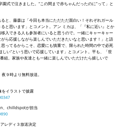
卒園式で泣きました。“この間まで赤ちゃんだったのに”って」と
。
れると、藤森は「今回も本当にただただ面白い！それぞれガール
ると思います」とコメント。アン ミカは、「『私に近い』とか
情移入できる人も参加者にいると思うので。一緒にキャーキャー
ながら応援しながら楽しんでいただきたいなと思います！」と語
と思ってるからこそ、恋愛にも慎重で、限られた時間の中で必死
ほしい”という思いで応援しています」とコメント。平も、「世
る番組。家族や友達とも一緒に楽しんでいただけたら嬉しいで
）夜９時より無料放送。
像をイラストで披露
00347
hilldspotが担当
9890
オアレディ３放送決定