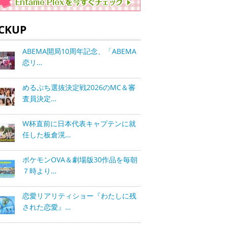
ICKUP
ABEMA開局10周年記念、「ABEMA
恋リ…
めるぷち選抜決定戦2026のMC＆審
査員決定…
W杯直前に日本代表キャプテンに就
任した板倉滉…
ポケモンOVA＆劇場版30作品を毎朝
７時より…
恋愛リアリティショー『わたしに残
された恋愛』…