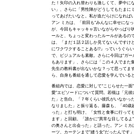
た！矢印の入れ替わりも激しくて、夢中に
い」、さらに「男性陣がどうしてもたまに
ってあげたいなと。私が血だらけになればい
アン ミカは、「前回も“みんなに幸せにな
が、今回もキャッキャ言いながらやっぱり
ールと、ちょっと変わったルールがあるの
は、「まだ１話２話しか見てないんですけ
にワクワクすることある!?』っていうぐら
で、ビジュアルも素敵。さらに今回は“ガー
もあります」、さらには「この４人でまた集
先生の教科書が出ないかな？って思ってま
ら、自身も番組を通して恋愛を学んでいる
番組内では、恋愛に対して“こじらせた一面
愛”エピソードについて質問。若槻は「元
た」と告白。「７年くらい彼氏がいなかった
なりました」と振り返る。藤森も、「40歳
った」と打ち明け、「女性と食事に行って
ます」と回顧。「誰かに“異常な目してるよ
の奥さんと出会った」と語った。アン ミカ
ーツ、カーテンまで‟縫う女”だったんです