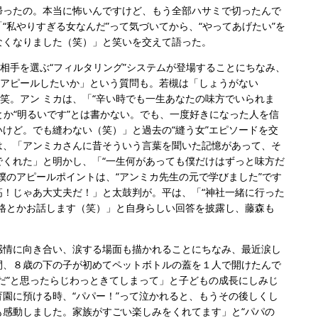
帰ったの。本当に怖いんですけど、もう全部ハサミで切ったんで
“私やりすぎる女なんだ”って気づいてから、“やってあげたい”を
なくなりました（笑）」と笑いを交えて語った。
ら相手を選ぶ“フィルタリング”システムが登場することにちなみ、
をアピールしたいか」という質問も。若槻は「しょうがない
爆笑。アン ミカは、「“辛い時でも一生あなたの味方でいられま
とか“明るいです”とは書かない。でも、一度好きになった人を信
けど。でも縫わない（笑）」と過去の“縫う女”エピソードを交
は、「アンミカさんに昔そういう言葉を聞いた記憶があって、そ
でくれた」と明かし、「“一生何があっても僕だけはずっと味方だ
僕のアピールポイントは、“アンミカ先生の元で学びました”です
高！じゃあ大丈夫だ！」と太鼓判が。平は、「“神社一緒に行った
性格とかお話します（笑）」と自身らしい回答を披露し、藤森も
。
感情に向き合い、涙する場面も描かれることにちなみ、最近涙し
間、８歳の下の子が初めてペットボトルの蓋を１人で開けたんで
だ”と思ったらじわっときてしまって」と子どもの成長にしみじ
園に預ける時、“パパー！”って泣かれると、もうその後しくし
も感動しました。家族がすごい楽しみをくれてます」と“パパの