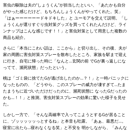
害虫の駆除は夫の“しょうくん”が担当したといい、「あたかも自分
がやった感じだけど、もちろんしょうくんがやってくれた。笑」
「はぁーーーーーードキドキした」と ユーモアを交えて説明。「し
ょうくんが選りすぐり虫対策グッズを買ってくれたんだけど、ライ
ンナップはこんな感じです！！」と害虫対策として用意した複数の
商品も紹介。
さらに「本当にこわい話は、ここから」と切り出し、その後、夫が
家の周囲に害虫対策スプレーを散布したところ、家族を駅まで迎え
に行き、自宅に帰った時に「なんと…玄関の前 でGが裏っ返しにな
ってて、瀕死状態」だったという。
桃は「ゴミ袋に捨てたGが逃げ出したのか…？！」と一時パニックに
なったものの、「どうやら、このスプレーの威力が凄すぎて…たま
たまうちに近づいただけだったのに、瀕死状態に なったGだったの
かも…！！」と推測。害虫対策スプレーの効果に驚いた様子を見せ
た。
しかし一方で、「そんな高確率で入ってこようとするGが居ること
に、ゾッッッッッっとするね」と本音も吐露。「あぁ、最悪だ…。
寝室に出たら…寝れなくなる笑」と不安を 明かしながら、「みんな