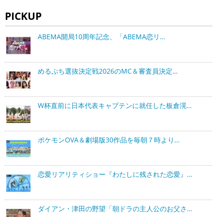
PICKUP
ABEMA開局10周年記念、「ABEMA恋リ…
めるぷち選抜決定戦2026のMC＆審査員決定…
W杯直前に日本代表キャプテンに就任した板倉滉…
ポケモンOVA＆劇場版30作品を毎朝７時より…
恋愛リアリティショー『わたしに残された恋愛』…
ダイアン・津田の野望「朝ドラの主人公のお父さ…