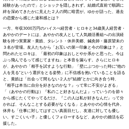
経験があったので」とショックを隠しきれず。結婚式直前で順調に
絆を深めてきたかに見えた２人の間に暗雲が。ゆかが語った、過去
の恋愛から感じた違和感とは？
一方、年収3000万円のハイスぺ経営者・ヒロキと34歳美人経営者・
あやかのデートには、あやかの友人として人気婚活番組への出演経
験を持つ実業家・黄皓、タレント・休井美郷、鍼灸師・藤原望未の
３名が登場。友人たちから「お互いの第一印象と今の印象は？」と
問われたヒロキは、「最初の印象はおしとやか系かと思った。今は
ぶっ飛んでるって感じてますね」と本音を漏らす。さらにヒロキ
が、あやかの「相手を試すような行動」「壁にぶつかった時に“他の
人を見る”という選択をとる姿勢」に不信感を抱いていることを語る
と、黄皓は「出会って間もない２人が“結婚”とかに向き合う時、
『相手は本当に自分を好きなのかな？』って常に不安がよぎる」
「（あやかの行動は）『私のこと好きなんだよ』っていうのを節々
から感じたくてやってるだけ。『この人は私が好きなんだ』って分
かれば、そんなことする必要がなくなる」とあやかの心情を代弁。
休井も「仕事に対してはすごい真面目だし、友達に対しても優し
い。すごくいい子」と優しくフォローするなど、あやかの婚活を応
援した。