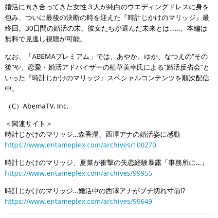
婚活に向き合ってきた女性３人が純白のウエディングドレスに身を
包み、ついに最後の決断の時を迎えた『時計じかけのマリッジ』最
終回。30日間の婚活の末、彼女たちが選んだ未来とは……。本編は
無料で見逃し視聴が可能。
なお、「ABEMAプレミアム」では、あやか、ゆか、なつえの“その
後”や、恋愛・婚活アドバイザーの植草美幸氏による“婚活反省会”と
いった『時計じかけのマリッジ』スペシャルコンテンツを順次配信
中。
（C）AbemaTV, Inc.
＜関連サイト＞
時計じかけのマリッジ…森香澄、西澤アナの婚活姿に感動
https://www.entameplex.com/archives/100270
時計じかけのマリッジ、夏菜が衝撃の失恋経験暴露「事務所に…」
https://www.entameplex.com/archives/99955
時計じかけのマリッジ…婚活中の西澤アナがブチ切れ寸前!?
https://www.entameplex.com/archives/99649