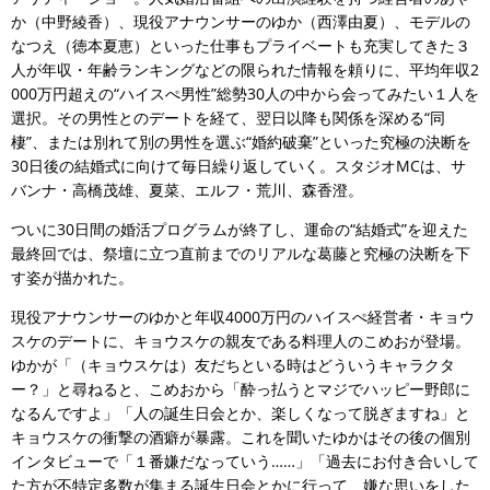
か（中野綾香）、現役アナウンサーのゆか（西澤由夏）、モデルの
なつえ（徳本夏恵）といった仕事もプライベートも充実してきた３
人が年収・年齢ランキングなどの限られた情報を頼りに、平均年収2
000万円超えの“ハイスぺ男性”総勢30人の中から会ってみたい１人を
選択。その男性とのデートを経て、翌日以降も関係を深める“同
棲”、または別れて別の男性を選ぶ“婚約破棄”といった究極の決断を
30日後の結婚式に向けて毎日繰り返していく。スタジオMCは、サ
バンナ・高橋茂雄、夏菜、エルフ・荒川、森香澄。
ついに30日間の婚活プログラムが終了し、運命の“結婚式”を迎えた
最終回では、祭壇に立つ直前までのリアルな葛藤と究極の決断を下
す姿が描かれた。
現役アナウンサーのゆかと年収4000万円のハイスぺ経営者・キョウ
スケのデートに、キョウスケの親友である料理人のこめおが登場。
ゆかが「（キョウスケは）友だちといる時はどういうキャラクタ
ー？」と尋ねると、こめおから「酔っ払うとマジでハッピー野郎に
なるんですよ」「人の誕生日会とか、楽しくなって脱ぎますね」と
キョウスケの衝撃の酒癖が暴露。これを聞いたゆかはその後の個別
インタビューで「１番嫌だなっていう……」「過去にお付き合いして
た方が不特定多数が集まる誕生日会とかに行って、嫌な思いをした