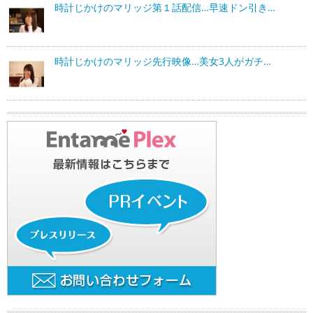
時計じかけのマリッジ第１話配信…早速ドン引き…
時計じかけのマリッジ先行映像…美女3人がガチ…