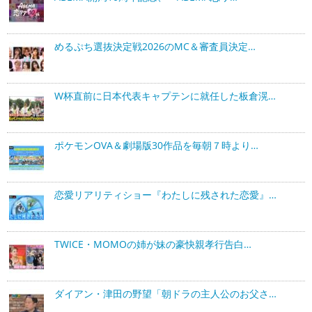
めるぷち選抜決定戦2026のMC＆審査員決定…
W杯直前に日本代表キャプテンに就任した板倉滉…
ポケモンOVA＆劇場版30作品を毎朝７時より…
恋愛リアリティショー『わたしに残された恋愛』…
TWICE・MOMOの姉が妹の豪快親孝行告白…
ダイアン・津田の野望「朝ドラの主人公のお父さ…