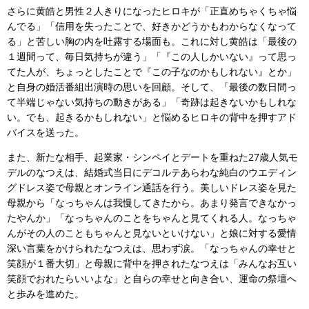
さらに黄皓と男性２人きりになったヒロキが「正直めちゃくちゃ悩
んでる」「信用を失ったことで、好きかどうかもわからなくなって
る」と苦しい胸の内を吐露する場面も。これに対し黄皓は「最後の
１週間って、毎日気持ちが違う」「『この人しかいない』って思っ
てた人が、ちょっとしたことで『この子なのかもしれない』とか」
と自身の婚活番組出演時の思いを回顧。そして、「最後の数日間っ
て半端じゃない気持ちの動きがある」「奇跡は起きないかもしれな
い。でも、起きるかもしれない」と悩めるヒロキの背中を押すアド
バイスを送った。
また、新たな相手、起業家・シンペイとデートを重ねた27歳人気モ
デルのなつえは、結婚式当日にデコルテあらわな純白のウエディン
グドレス姿で母親とオンライン通話を行う。美しいドレス姿を見た
母親から「なっちゃんは我慢してきたから。あまり発言できなかっ
たやんか」「なっちゃんのことをちゃんと見てくれる人。なっちゃ
んがその人のこともちゃんと見ないといけない」と娘に対する愛情
深い言葉をかけられたなつえは、思わず涙。「なっちゃんの幸せと
笑顔が１番大切」と母親に背中を押されたなつえは「みんなお互い
笑顔でおれたらいいよな」と自らの幸せと向き合い、運命の祭壇へ
と歩みを進めた。