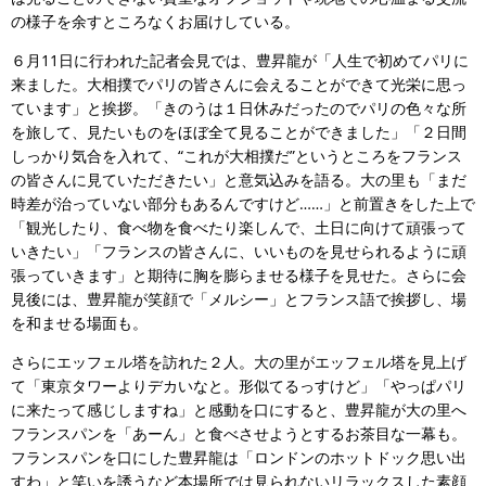
の様子を余すところなくお届けしている。
６月11日に行われた記者会見では、豊昇龍が「人生で初めてパリに
来ました。大相撲でパリの皆さんに会えることができて光栄に思っ
ています」と挨拶。「きのうは１日休みだったのでパリの色々な所
を旅して、見たいものをほぼ全て見ることができました」「２日間
しっかり気合を入れて、“これが大相撲だ”というところをフランス
の皆さんに見ていただきたい」と意気込みを語る。大の里も「まだ
時差が治っていない部分もあるんですけど……」と前置きをした上で
「観光したり、食べ物を食べたり楽しんで、土日に向けて頑張って
いきたい」「フランスの皆さんに、いいものを見せられるように頑
張っていきます」と期待に胸を膨らませる様子を見せた。さらに会
見後には、豊昇龍が笑顔で「メルシー」とフランス語で挨拶し、場
を和ませる場面も。
さらにエッフェル塔を訪れた２人。大の里がエッフェル塔を見上げ
て「東京タワーよりデカいなと。形似てるっすけど」「やっぱパリ
に来たって感じしますね」と感動を口にすると、豊昇龍が大の里へ
フランスパンを「あーん」と食べさせようとするお茶目な一幕も。
フランスパンを口にした豊昇龍は「ロンドンのホットドック思い出
すわ」と笑いを誘うなど本場所では見られないリラックスした素顔