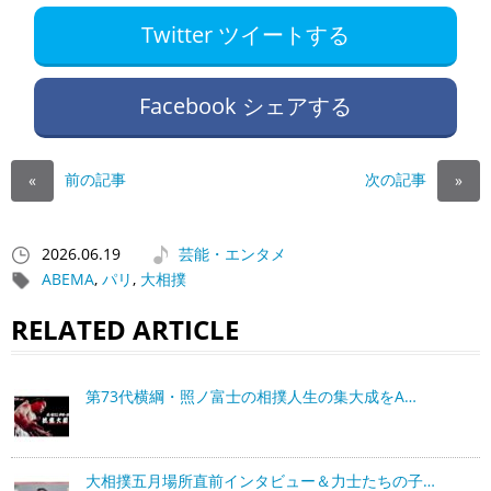
Twitter ツイートする
Facebook シェアする
前の記事
次の記事
«
»
2026.06.19
芸能・エンタメ
ABEMA
,
パリ
,
大相撲
RELATED ARTICLE
第73代横綱・照ノ富士の相撲人生の集大成をA…
大相撲五月場所直前インタビュー＆力士たちの子…