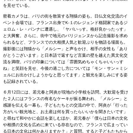
を見せている。
密着カメラは、パリの街を散策する翔猿の姿も。日仏文化交流のイ
ベント会場では、フランス出身でK-１のレジェンド格闘家であるジ
ェロム・レ・バンナに遭遇し、「ヤバいっす。格好良かったっす」
と大興奮。さらに、街中で地元のパリジェンヌから記念撮影を求め
られるなど、フランスでの大相撲人気と歓迎ぶりを物語る場面も。
撮影後には翔猿から「メルシー」と声をかけ、相手の女性も「あり
がとうございます」と日本語で返すなど言葉の壁を越えた異文化交
流を満喫。パリの印象については「雰囲気めちゃくちゃいいっす
ね」と笑顔を見せ、今後の過ごし方については「モン・サン＝ミシ
ェルにお出かけしようかなと思ってます」と観光を楽しみにする姿
も記録されている。
６月12日には、若元春と阿炎が現地の小学校を訪問。大歓迎を受け
た２人にはフランスの有名なケーキが振る舞われ、「メルシー」と
感謝を伝える一幕も。子どもたちとの交流の中で、阿炎が「行った
方がいい観光地と、お土産は何を買ったらいいかを聞きたいです」
と尋ねて和やかに会話を楽しむほか、若元春が「僕らは日本の文化
や相撲の文化を広めに来ている存在なので、フランスで広まってい
る日本の文化は何かありますか？」と質問。すると子どもたちから