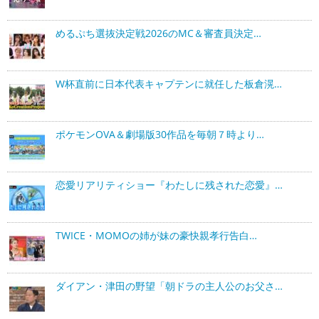
めるぷち選抜決定戦2026のMC＆審査員決定…
W杯直前に日本代表キャプテンに就任した板倉滉…
ポケモンOVA＆劇場版30作品を毎朝７時より…
恋愛リアリティショー『わたしに残された恋愛』…
TWICE・MOMOの姉が妹の豪快親孝行告白…
ダイアン・津田の野望「朝ドラの主人公のお父さ…