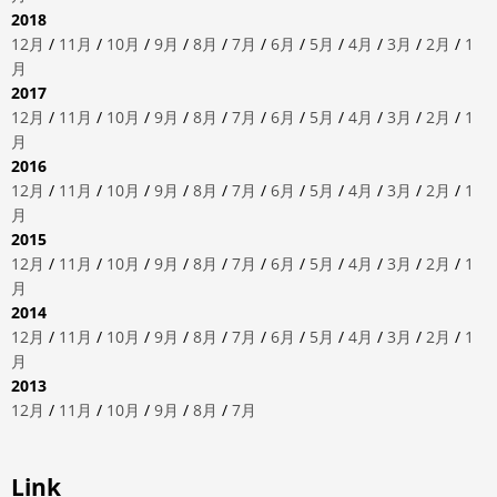
2018
12月
/
11月
/
10月
/
9月
/
8月
/
7月
/
6月
/
5月
/
4月
/
3月
/
2月
/
1
月
2017
12月
/
11月
/
10月
/
9月
/
8月
/
7月
/
6月
/
5月
/
4月
/
3月
/
2月
/
1
月
2016
12月
/
11月
/
10月
/
9月
/
8月
/
7月
/
6月
/
5月
/
4月
/
3月
/
2月
/
1
月
2015
12月
/
11月
/
10月
/
9月
/
8月
/
7月
/
6月
/
5月
/
4月
/
3月
/
2月
/
1
月
2014
12月
/
11月
/
10月
/
9月
/
8月
/
7月
/
6月
/
5月
/
4月
/
3月
/
2月
/
1
月
2013
12月
/
11月
/
10月
/
9月
/
8月
/
7月
Link