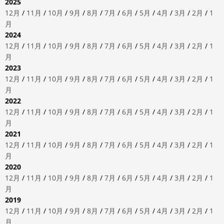
2025
12月
/
11月
/
10月
/
9月
/
8月
/
7月
/
6月
/
5月
/
4月
/
3月
/
2月
/
1
月
2024
12月
/
11月
/
10月
/
9月
/
8月
/
7月
/
6月
/
5月
/
4月
/
3月
/
2月
/
1
月
2023
12月
/
11月
/
10月
/
9月
/
8月
/
7月
/
6月
/
5月
/
4月
/
3月
/
2月
/
1
月
2022
12月
/
11月
/
10月
/
9月
/
8月
/
7月
/
6月
/
5月
/
4月
/
3月
/
2月
/
1
月
2021
12月
/
11月
/
10月
/
9月
/
8月
/
7月
/
6月
/
5月
/
4月
/
3月
/
2月
/
1
月
2020
12月
/
11月
/
10月
/
9月
/
8月
/
7月
/
6月
/
5月
/
4月
/
3月
/
2月
/
1
月
2019
12月
/
11月
/
10月
/
9月
/
8月
/
7月
/
6月
/
5月
/
4月
/
3月
/
2月
/
1
月