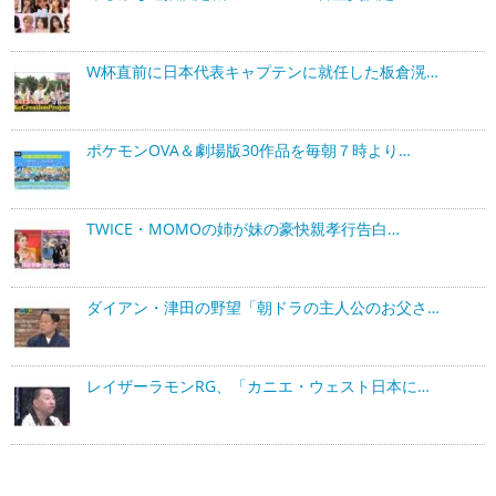
W杯直前に日本代表キャプテンに就任した板倉滉…
ポケモンOVA＆劇場版30作品を毎朝７時より…
TWICE・MOMOの姉が妹の豪快親孝行告白…
ダイアン・津田の野望「朝ドラの主人公のお父さ…
レイザーラモンRG、「カニエ・ウェスト日本に…