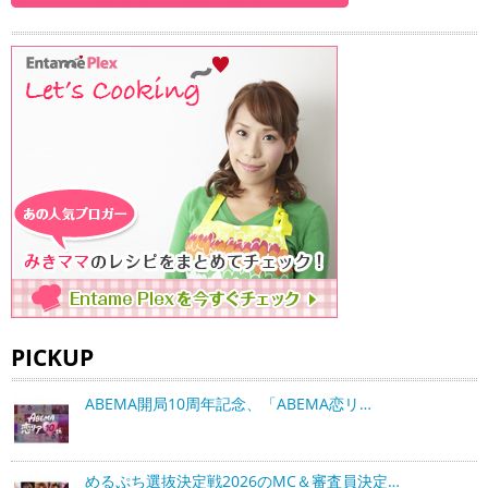
PICKUP
ABEMA開局10周年記念、「ABEMA恋リ…
めるぷち選抜決定戦2026のMC＆審査員決定…