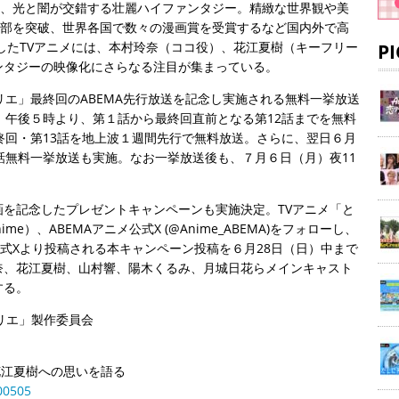
る、光と闇が交錯する壮麗ハイファンタジー。精緻な世界観や美
万部を突破、世界各国で数々の漫画賞を受賞するなど国内外で高
始したTVアニメには、本村玲奈（ココ役）、花江夏樹（キーフリー
P
ンタジーの映像化にさらなる注目が集まっている。
リエ」最終回のABEMA先行放送を記念し実施される無料一挙放送
）午後５時より、第１話から最終回直前となる第12話までを無料
終回・第13話を地上波１週間先行で無料放送。さらに、翌日６月
話無料一挙放送も実施。なお一挙放送後も、７月６日（月）夜11
を記念したプレゼントキャンペーンも実施決定。TVアニメ「と
ime）、ABEMAアニメ公式X (@Anime_ABEMA)をフォローし、
メ公式Xより投稿される本キャンペーン投稿を６月28日（日）中まで
奈、花江夏樹、山村響、陽木くるみ、月城日花らメインキャスト
する。
リエ」製作委員会
花江夏樹への思いを語る
00505