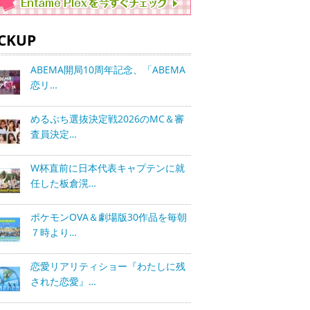
ICKUP
ABEMA開局10周年記念、「ABEMA
恋リ…
めるぷち選抜決定戦2026のMC＆審
査員決定…
W杯直前に日本代表キャプテンに就
任した板倉滉…
ポケモンOVA＆劇場版30作品を毎朝
７時より…
恋愛リアリティショー『わたしに残
された恋愛』…