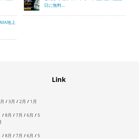
日に無料…
MA地上
Link
4月
/
3月
/
2月
/
1月
月
/
8月
/
7月
/
6月
/
5
月
月
/
8月
/
7月
/
6月
/
5