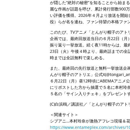
が隠した“絶対の秘密”を知ることから始ま
麗な作画が話題を呼び、累計発行部数900
い評価を獲得。2026年４月より放送を開
役）らが名を連ね、ファン待望の本格ファ
このたび、TVアニメ「とんがり帽子のアト
企画では、最終回放送当日の６月22日（月
振り返り一挙放送。続く夜11時からは、最
23日（火）午後４時より、最終話までの全
時までは全話無料で楽しめる。
また、最終回の先行放送と無料一挙放送企画
んがり帽子のアトリエ」公式X(@tongari_an
６月22日（月）昼12時頃にABEMAアニ
にリポストした方から抽選で５名に本村玲
５名の「サイン入りチェキ」をプレゼント
(C)白浜鴎／講談社／「とんがり帽子のアト
＜関連サイト＞
シブアニ…本村玲奈が激熱アフレコ現場＆
https://www.entameplex.com/archives/1