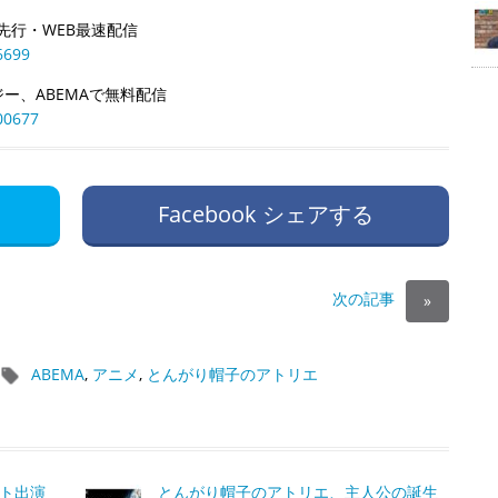
先行・WEB最速配信
6699
ー、ABEMAで無料配信
00677
Facebook シェアする
次の記事
»
ABEMA
,
アニメ
,
とんがり帽子のアトリエ
ト出演
とんがり帽子のアトリエ、主人公の誕生