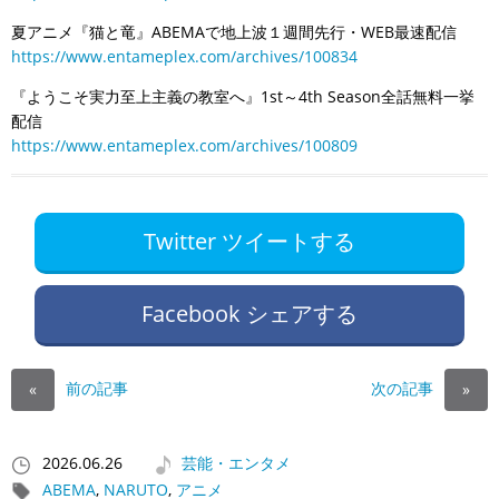
夏アニメ『猫と竜』ABEMAで地上波１週間先行・WEB最速配信
https://www.entameplex.com/archives/100834
『ようこそ実力至上主義の教室へ』1st～4th Season全話無料一挙
配信
https://www.entameplex.com/archives/100809
Twitter ツイートする
Facebook シェアする
前の記事
次の記事
«
»
2026.06.26
芸能・エンタメ
ABEMA
,
NARUTO
,
アニメ