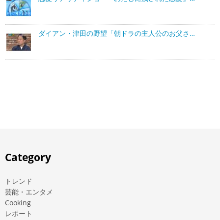
ダイアン・津田の野望「朝ドラの主人公のお父さ…
Category
トレンド
芸能・エンタメ
Cooking
レポート