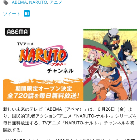
ABEMA
,
NARUTO
,
アニメ
ツイート
新しい未来のテレビ「ABEMA（アベマ）」は、６月26日（金）よ
り、国民的“忍者アクション”アニメ『NARUTO-ナルト-』シリーズを
毎日無料放送する、TVアニメ『NARUTO-ナルト-』チャンネルを初
開設する。