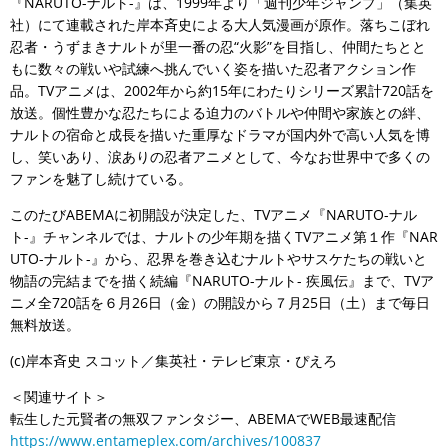
『NARUTO-ナルト-』は、1999年より「週刊少年ジャンプ」（集英
社）にて連載された岸本斉史による大人気漫画が原作。落ちこぼれ
忍者・うずまきナルトが里一番の忍“火影”を目指し、仲間たちとと
もに数々の戦いや試練へ挑んでいく姿を描いた忍者アクション作
品。TVアニメは、2002年から約15年にわたりシリーズ累計720話を
放送。個性豊かな忍たちによる迫力のバトルや仲間や家族との絆、
ナルトの宿命と成長を描いた重厚なドラマが国内外で高い人気を博
し、笑いあり、涙ありの忍者アニメとして、今なお世界中で多くの
ファンを魅了し続けている。
このたびABEMAに初開設が決定した、TVアニメ『NARUTO-ナル
ト-』チャンネルでは、ナルトの少年期を描くTVアニメ第１作『NAR
UTO-ナルト-』から、忍界を巻き込むナルトやサスケたちの戦いと
物語の完結までを描く続編『NARUTO-ナルト- 疾風伝』まで、TVア
ニメ全720話を６月26日（金）の開設から７月25日（土）まで毎日
無料放送。
(c)岸本斉史 スコット／集英社・テレビ東京・ぴえろ
＜関連サイト＞
転生した元賢者の無双ファンタジー、ABEMAでWEB最速配信
https://www.entameplex.com/archives/100837