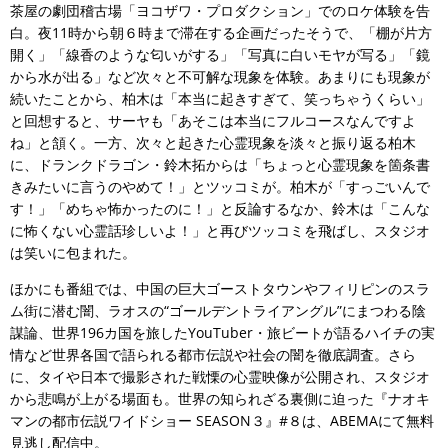
茶屋の劇団稽古場「ヨコザワ・プロダクション」でのロケ体験を告
白。夜11時から朝６時まで滞在する企画だったそうで、「棚が片方
開く」「線香のような匂いがする」「写真に白いモヤが写る」「鏡
から水が出る」など次々と不可解な現象を体験。あまりにも現象が
続いたことから、柏木は「本当に起きすぎて、笑っちゃうくらい」
と回想すると、サーヤも「あそこは本当にフルコースなんですよ
ね」と頷く。一方、次々と起きた心霊現象を淡々と振り返る柏木
に、ドランクドラゴン・鈴木拓からは「ちょっと心霊現象を箇条書
きみたいに言うのやめて！」とツッコミが。柏木が「すっごいんで
す！」「めちゃ怖かったのに！」と反論するなか、鈴木は「こんな
に怖くない心霊話珍しいよ！」と再びツッコミを飛ばし、スタジオ
は笑いに包まれた。
ほかにも番組では、中国の巨大ゴーストタウンやフィリピンのスラ
ム街に潜む闇、ラオスの“ゴールデントライアングル”にまつわる陰
謀論、世界196カ国を旅したYouTuber・旅ビートが語るハイチの実
情など世界各国で語られる都市伝説や社会の闇を徹底調査。さら
に、タイや日本で撮影された戦慄の心霊映像が公開され、スタジオ
から悲鳴が上がる場面も。世界の知られざる裏側に迫った『ナオキ
マンの都市伝説ワイドショー SEASON３』#８は、ABEMAにて無料
見逃し配信中。