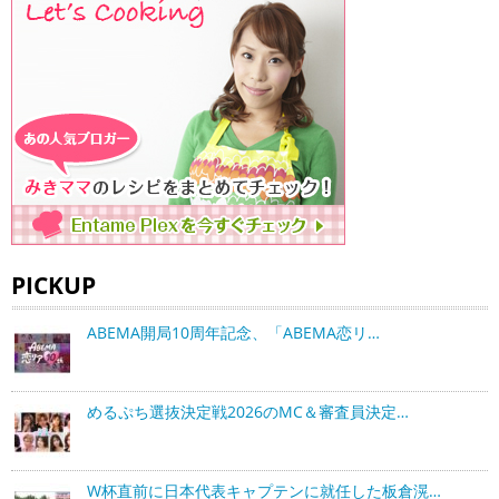
PICKUP
ABEMA開局10周年記念、「ABEMA恋リ…
めるぷち選抜決定戦2026のMC＆審査員決定…
W杯直前に日本代表キャプテンに就任した板倉滉…