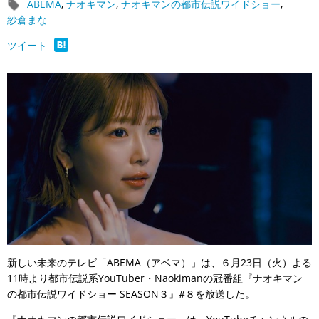
ABEMA
,
ナオキマン
,
ナオキマンの都市伝説ワイドショー
,
紗倉まな
ツイート
新しい未来のテレビ「ABEMA（アベマ）」は、６月23日（火）よる
11時より都市伝説系YouTuber・Naokimanの冠番組『ナオキマン
の都市伝説ワイドショー SEASON３』#８を放送した。