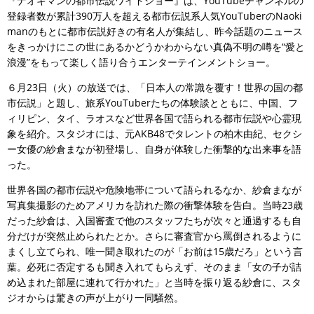
『ナオキマンの都市伝説ワイドショー』は、YouTubeチャンネルの
登録者数が累計390万人を超える都市伝説系人気YouTuberのNaoki
manのもとに都市伝説好きの有名人が集結し、昨今話題のニュース
をきっかけにこの世にあるかどうかわからない真偽不明の噂を“愛と
浪漫”をもって楽しく語り合うエンターテインメントショー。
６月23日（火）の放送では、「日本人の常識を覆す！世界の国の都
市伝説」と題し、旅系YouTuberたちの体験談とともに、中国、フ
ィリピン、タイ、ラオスなど世界各国で語られる都市伝説や心霊現
象を紹介。スタジオには、元AKB48でタレントの柏木由紀、セクシ
ー女優の紗倉まなが初登場し、自身が体験した衝撃的な出来事を語
った。
世界各国の都市伝説や危険地帯について語られるなか、紗倉まなが
写真集撮影のためアメリカを訪れた際の衝撃体験を告白。当時23歳
だった紗倉は、入国審査で他のスタッフたちが次々と通過するも自
分だけが突然止められたとか。さらに審査官から罵倒されるように
まくし立てられ、唯一聞き取れたのが「お前は15歳だろ」という言
葉。必死に否定するも聞き入れてもらえず、そのまま「女の子が詰
め込まれた部屋に連れて行かれた」と当時を振り返る紗倉に、スタ
ジオからは驚きの声が上がり一同騒然。