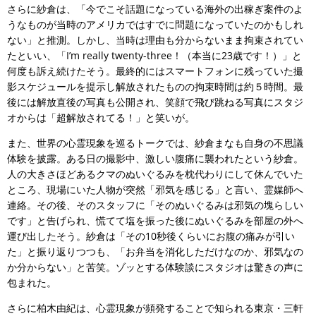
さらに紗倉は、「今でこそ話題になっている海外の出稼ぎ案件のよ
うなものが当時のアメリカではすでに問題になっていたのかもしれ
ない」と推測。しかし、当時は理由も分からないまま拘束されてい
たといい、「I’m really twenty-three！（本当に23歳です！）」と
何度も訴え続けたそう。最終的にはスマートフォンに残っていた撮
影スケジュールを提示し解放されたものの拘束時間は約５時間。最
後には解放直後の写真も公開され、笑顔で飛び跳ねる写真にスタジ
オからは「超解放されてる！」と笑いが。
また、世界の心霊現象を巡るトークでは、紗倉まなも自身の不思議
体験を披露。ある日の撮影中、激しい腹痛に襲われたという紗倉。
人の大きさほどあるクマのぬいぐるみを枕代わりにして休んでいた
ところ、現場にいた人物が突然「邪気を感じる」と言い、霊媒師へ
連絡。その後、そのスタッフに「そのぬいぐるみは邪気の塊らしい
です」と告げられ、慌てて塩を振った後にぬいぐるみを部屋の外へ
運び出したそう。紗倉は「その10秒後くらいにお腹の痛みが引い
た」と振り返りつつも、「お弁当を消化しただけなのか、邪気なの
か分からない」と苦笑。ゾッとする体験談にスタジオは驚きの声に
包まれた。
さらに柏木由紀は、心霊現象が頻発することで知られる東京・三軒