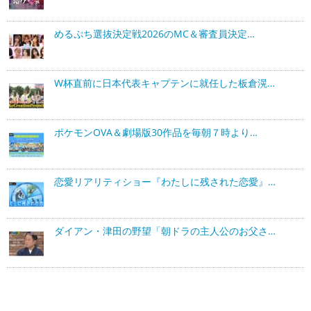
めるぷち選抜決定戦2026のMC＆審査員決定…
W杯直前に日本代表キャプテンに就任した板倉滉…
ポケモンOVA＆劇場版30作品を毎朝７時より…
恋愛リアリティショー『わたしに残された恋愛』…
ダイアン・津田の野望「朝ドラの主人公のお父さ…