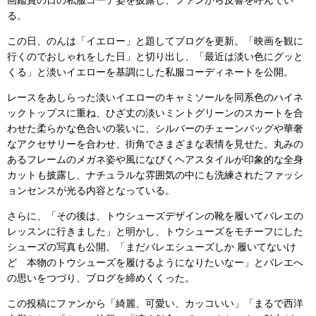
る。
この日、のんは「イエロー」と題してブログを更新。「映画を観に
行くのでおしゃれをした日」と切り出し、「最近は淡い色にグッと
くる」と淡いイエローを基調にした私服コーディネートを公開。
レースをあしらった淡いイエローのキャミソールを同系色のハイネ
ックトップスに重ね、ひざ丈の淡いミントグリーンのスカートを合
わせた柔らかな色合いの装いに、シルバーのチェーンバッグや華奢
なアクセサリーを合わせ、街角でさまざまな表情を見せた。丸みの
あるフレームのメガネ姿や風になびくヘアスタイルが印象的な全身
カットも披露し、ナチュラルな雰囲気の中にも洗練されたファッシ
ョンセンスが光る内容となっている。
さらに、「その後は、トウシューズデザインの靴を履いてバレエの
レッスンに行きました」と明かし、トウシューズをモチーフにした
シューズの写真も公開。「まだバレエシューズしか 履いてないけ
ど 本物のトウシューズを履けるようになりたいなー」とバレエへ
の思いをつづり、ブログを締めくくった。
この投稿にファンから「綺麗、可愛い、カッコいい」「まるで西洋