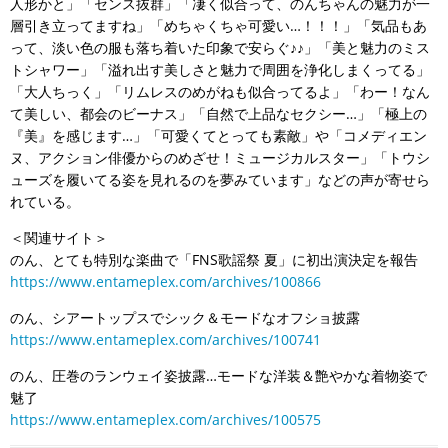
人形かと」「センス抜群」「凄く似合って、のんちゃんの魅力が一
層引き立ってますね」「めちゃくちゃ可愛い…！！！」「気品もあ
って、淡い色の服も落ち着いた印象で安らぐ♪♪」「美と魅力のミス
トシャワー」「溢れ出す美しさと魅力で周囲を浄化しまくってる」
「大人ちっく」「リムレスのめがねも似合ってるよ」「わー！なん
て美しい、都会のビーナス」「自然で上品なセクシー…」「極上の
『美』を感じます…」「可愛くてとっても素敵」や「コメディエン
ヌ、アクション俳優からのめざせ！ミュージカルスター」「トウシ
ューズを履いてる姿を見れるのを夢みています」などの声が寄せら
れている。
＜関連サイト＞
のん、とても特別な楽曲で「FNS歌謡祭 夏」に初出演決定を報告
https://www.entameplex.com/archives/100866
のん、シアートップスでシック＆モードなオフショ披露
https://www.entameplex.com/archives/100741
のん、圧巻のランウェイ姿披露…モードな洋装＆艶やかな着物姿で
魅了
https://www.entameplex.com/archives/100575