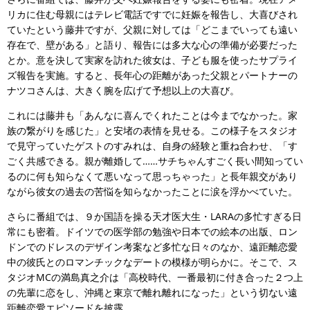
リカに住む母親にはテレビ電話ですでに妊娠を報告し、大喜びされ
ていたという藤井ですが、父親に対しては「どこまでいっても遠い
存在で、壁がある」と語り、報告には多大な心の準備が必要だった
とか。意を決して実家を訪れた彼女は、子ども服を使ったサプライ
ズ報告を実施。すると、長年心の距離があった父親とパートナーの
ナツコさんは、大きく腕を広げて予想以上の大喜び。
これには藤井も「あんなに喜んでくれたことは今までなかった。家
族の繋がりを感じた」と安堵の表情を見せる。この様子をスタジオ
で見守っていたゲストのすみれは、自身の経験と重ね合わせ、「す
ごく共感できる。親が離婚して……サチちゃんすごく長い間知ってい
るのに何も知らなくて悪いなって思っちゃった」と長年親交があり
ながら彼女の過去の苦悩を知らなかったことに涙を浮かべていた。
さらに番組では、９か国語を操る天才医大生・LARAの多忙すぎる日
常にも密着。ドイツでの医学部の勉強や日本での絵本の出版、ロン
ドンでのドレスのデザイン考案など多忙な日々のなか、遠距離恋愛
中の彼氏とのロマンチックなデートの模様が明らかに。そこで、ス
タジオMCの満島真之介は「高校時代、一番最初に付き合った２つ上
の先輩に恋をし、沖縄と東京で離れ離れになった」という切ない遠
距離恋愛エピソードを披露。