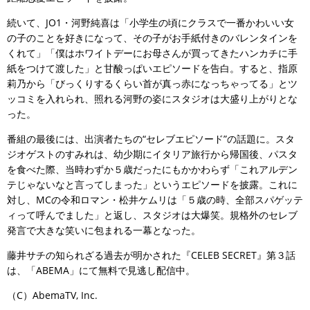
続いて、JO1・河野純喜は「小学生の頃にクラスで一番かわいい女
の子のことを好きになって、その子がお手紙付きのバレンタインを
くれて」「僕はホワイトデーにお母さんが買ってきたハンカチに手
紙をつけて渡した」と甘酸っぱいエピソードを告白。すると、指原
莉乃から「びっくりするくらい首が真っ赤になっちゃってる」とツ
ッコミを入れられ、照れる河野の姿にスタジオは大盛り上がりとな
った。
番組の最後には、出演者たちの“セレブエピソード”の話題に。スタ
ジオゲストのすみれは、幼少期にイタリア旅行から帰国後、パスタ
を食べた際、当時わずか５歳だったにもかかわらず「これアルデン
テじゃないなと言ってしまった」というエピソードを披露。これに
対し、MCの令和ロマン・松井ケムリは「５歳の時、全部スパゲッテ
ィって呼んでました」と返し、スタジオは大爆笑。規格外のセレブ
発言で大きな笑いに包まれる一幕となった。
藤井サチの知られざる過去が明かされた『CELEB SECRET』第３話
は、「ABEMA」にて無料で見逃し配信中。
（C）AbemaTV, Inc.