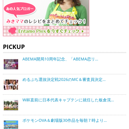
PICKUP
ABEMA開局10周年記念、「ABEMA恋リ…
めるぷち選抜決定戦2026のMC＆審査員決定…
W杯直前に日本代表キャプテンに就任した板倉滉…
ポケモンOVA＆劇場版30作品を毎朝７時より…