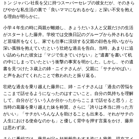
トン ジャパン社長を父に持つスーパーセレブの彼女だが、そのきら
びやかな私生活の裏で「良いママになれるかな」と深い不安を抱え
る理由が明らかに。
小学４年生の時に両親が離婚し、きょうだい３人と父親だけの生活
がスタートした藤井。学校では交換日記のグループから外されるな
ど居場所をなくし、家でも仕事に没頭する父親の顔色を伺いながら
深い孤独を抱えていたという壮絶な過去を告白。当時、あまりに追
い詰められた彼女は「マジで生きていけない」と“遺書”を書いて机
の中にしまっていたという衝撃の事実を明かした。しかし、その遺
書を見つけた３歳上の姉・ニイナさんが、父親に「サチがやばい」
と声をあげてくれたことで救われたと振り返る。
壮絶な過去を乗り越えた藤井に、姉・ニイナさんは「過去の苦悩を
ここまで話せるようになったのはすごいこと。自分の気持ちを理解
して、自分がどういう人か分かったからここまで話せると思う」と
当時の葛藤を乗り越えた妹を称賛。さらに「誇りは本当に持った方
がいい」「サチがいろんな人を助けることも出来る。それがサチの
人生における使命なのかも」と優しく背中を押す言葉をかけ、藤井
は思わず涙。
さらに番組では、藤井が父へ妊娠報告をする姿にも密着。現在アメ