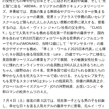
の女性たちの華やかな日常とそこに隠された素顔や葛藤、そして“光
と陰”に迫る「ABEMA」オリジナルの新作ドキュメンタリーシリー
ズ。本番組では、貴族の集まる舞踏会やグローバルスターが集まる
ファッションショーの裏側、世界トップクラスで学費の高いセレブ
スクールなど限られた人しか入れない禁断の世界に潜入する。密着
するのは、元ルイ・ヴィトン ジャパン社長の父を持ち、『CLASS
Y.』などで人気モデルを務める現在第一子妊娠中の藤井サチ、国内
外を合わせて約320万超のフォロワーを誇る世界的インフルエンサ
ーでモデルのMONAKO、当時12歳にして「サマンサタバサ」の最
年少デザイナーを務め、『準ミス・ワールド2025日本代表』にも輝
いた９か国語を操る現役医大生・Lara 、25歳でマレーシアに移住し
美容医療ツーリズムの事業をアジアで展開、その敏腕女性社長っぷ
りに憧れたオンラインサロンの会員数は300人以上を誇るうれしの
ちゃん（嬉野ゆみ）の４名。世界各国で繰り広げられる彼女たちの
華やかな人生を壮大なスケールで追いかける。そんなセレブ女子た
ちを見守るスタジオMCはタレントの指原莉乃、俳優の満島真之介、
グローバルボーイズグループ・JO1の河野純喜、お笑いコンビ・令
和ロマンの松井ケムリの４人。
７月４日（土）放送の第３話では、現在第一子となる男の子を妊娠
し、幸せな日々を送る人気モデルの藤井サチに密着。元ルイ・ヴィ