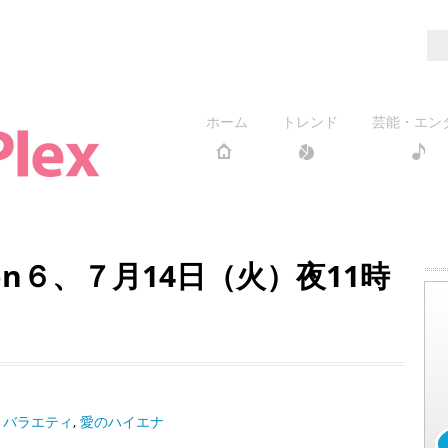
ホーム
トレンド
芸能・エン
on６、７月14日（火）夜11時
,
バラエティ
,
愛のハイエナ