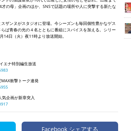
4才の母」企画のほか、SNSで話題の場所や人に突撃する新たな
とスザンヌがスタジオに登場。今シーズンも毎回個性豊かなゲス
さらば青春の光の４名とともに番組にスパイスを加える。シリー
７月14日（火）夜11時より放送開始。
ハイエナ特別編生放送
6983
度MAX衝撃トーク連発
6955
、人気企画が新章突入
3917
Facebook シェアする