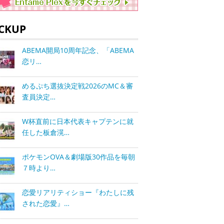
ICKUP
ABEMA開局10周年記念、「ABEMA
恋リ…
めるぷち選抜決定戦2026のMC＆審
査員決定…
W杯直前に日本代表キャプテンに就
任した板倉滉…
ポケモンOVA＆劇場版30作品を毎朝
７時より…
恋愛リアリティショー『わたしに残
された恋愛』…