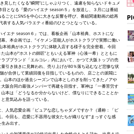
覗き見したくなる“瞬間”にしゃぶりつく、遠慮を知らないドキュメ
作目となる『愛のハイエナ season５』を放送し、３月には番組
るごとにSNSを中心に大きな反響を呼び、番組関連動画の総再
P
を代表する人気バラエティ番組のひとつとなっている。
ハイエナ season６』では、看板企画「山本裕典、ホストにな
開幕。本企画では、“イケメン芸能人がホストクラブで実際に働い
・山本裕典がホストクラブに体験入店する様子を完全密着。今回
た山本が“ホストの師匠”ともいえる軍神（心湊一希）とともに
クラブブランド「エルコレ」内において、かつて大阪トップの売
量引き抜きに見舞われ、売り上げが80％落ち込むなど悲惨な状
３店舗が合併して業績回復を目指しているものの、店ごとの派閥に
X」。山本のほか過去シーズンで山本としのぎを削ってきたノアや
と大阪合同の最強メンバーで再建を目指す。軍神は「一番苦労す
、山本は「どうなるか分からないけど、僕なりにできることとか
」と意気込みを語っている。
む、人気恋愛企画「ピュアな恋しちゃダメですか？（通称：「ピ
送。今回も、恋愛に不器用な彼女たちが織りなす“まっすぐな感
を生み出す。
ントの加護亜依が10代で出産した女性のもとを訪れ、出産まで