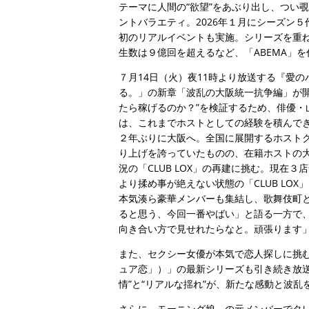
テーマに人間の“欲望”をあぶり出し、つい
ントバラエティ。2026年１月にシーズン５
初のリアルイベントも実施。シリーズを重ね
生数は９億回を超えるなど、「ABEMA」
７月14日（火）夜11時より放送する『愛の
る。」の新章「波乱の大阪統一抗争編」が
たら稼げるのか？”を検証するため、俳優
は、これまでホストとしての経験を積んでき
２年ぶりに大阪へ。全国に展開するホスト
り上げを誇っていたものの、在籍ホストの大
況の「CLUB LOX」の再建に挑む。現在
より揉め事が絶えない状態の「CLUB LO
本気湊ら豪華メンバーも集結し、歌舞伎町
ると思う、今回一番やばい」と語る一方で
向き合い方で見せれたらなと。頑張ります
また、セクシー女優が本気で恋人探しに挑
ュア恋」）」の最新シリーズも引き続き放
情”と“リアルな揺れ”が、新たな感動と波乱
さらに、モーニング娘。の元メンバーでタレ