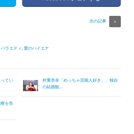
次の記事
»
,
バラエティ
,
愛のハイエナ
あってい
村重杏奈「めっちゃ芸能人好き」、独自
の結婚観…
治療を告