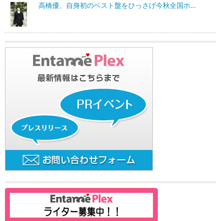
高橋優、自身初のベスト盤をひっさげ今秋全国ホ…