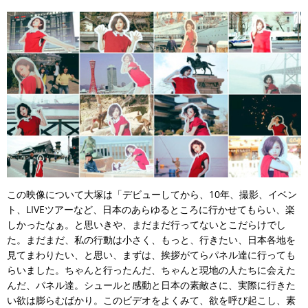
この映像について大塚は「デビューしてから、10年、撮影、イベン
ト、LIVEツアーなど、日本のあらゆるところに行かせてもらい、楽
しかったなぁ。と思いきや、まだまだ行ってないとこだらけでし
た。まだまだ、私の行動は小さく、もっと、行きたい、日本各地を
見てまわりたい、と思い、まずは、挨拶がてらパネル達に行っても
らいました。ちゃんと行ったんだ、ちゃんと現地の人たちに会えた
んだ、パネル達。シュールと感動と日本の素敵さに、実際に行きた
い欲は膨らむばかり。このビデオをよくみて、欲を呼び起こし、素