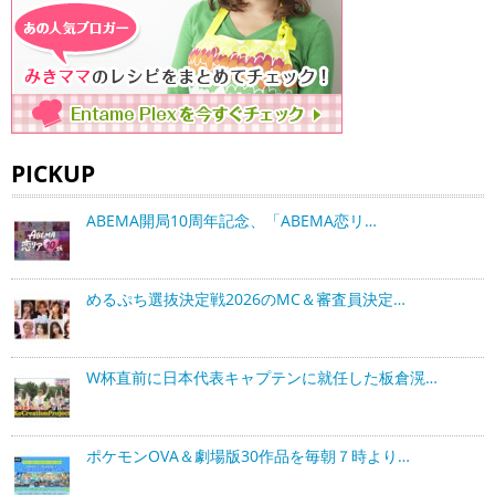
PICKUP
ABEMA開局10周年記念、「ABEMA恋リ…
めるぷち選抜決定戦2026のMC＆審査員決定…
W杯直前に日本代表キャプテンに就任した板倉滉…
ポケモンOVA＆劇場版30作品を毎朝７時より…