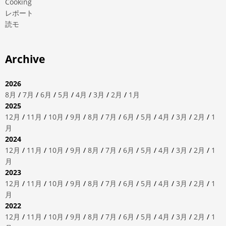
Cooking
レポート
読モ
Archive
2026
8月
/
7月
/
6月
/
5月
/
4月
/
3月
/
2月
/
1月
2025
12月
/
11月
/
10月
/
9月
/
8月
/
7月
/
6月
/
5月
/
4月
/
3月
/
2月
/
1
月
2024
12月
/
11月
/
10月
/
9月
/
8月
/
7月
/
6月
/
5月
/
4月
/
3月
/
2月
/
1
月
2023
12月
/
11月
/
10月
/
9月
/
8月
/
7月
/
6月
/
5月
/
4月
/
3月
/
2月
/
1
月
2022
12月
/
11月
/
10月
/
9月
/
8月
/
7月
/
6月
/
5月
/
4月
/
3月
/
2月
/
1