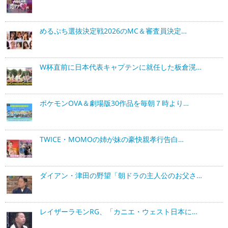
めるぷち選抜決定戦2026のMC＆審査員決定…
W杯直前に日本代表キャプテンに就任した板倉滉…
ポケモンOVA＆劇場版30作品を毎朝７時より…
TWICE・MOMOの姉が妹の豪快親孝行告白…
ダイアン・津田の野望「朝ドラの主人公のお父さ…
レイザーラモンRG、「カニエ・ウェスト日本に…