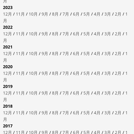
月
2023
12月
/
11月
/
10月
/
9月
/
8月
/
7月
/
6月
/
5月
/
4月
/
3月
/
2月
/
1
月
2022
12月
/
11月
/
10月
/
9月
/
8月
/
7月
/
6月
/
5月
/
4月
/
3月
/
2月
/
1
月
2021
12月
/
11月
/
10月
/
9月
/
8月
/
7月
/
6月
/
5月
/
4月
/
3月
/
2月
/
1
月
2020
12月
/
11月
/
10月
/
9月
/
8月
/
7月
/
6月
/
5月
/
4月
/
3月
/
2月
/
1
月
2019
12月
/
11月
/
10月
/
9月
/
8月
/
7月
/
6月
/
5月
/
4月
/
3月
/
2月
/
1
月
2018
12月
/
11月
/
10月
/
9月
/
8月
/
7月
/
6月
/
5月
/
4月
/
3月
/
2月
/
1
月
2017
12月
/
11月
/
10月
/
9月
/
8月
/
7月
/
6月
/
5月
/
4月
/
3月
/
2月
/
1