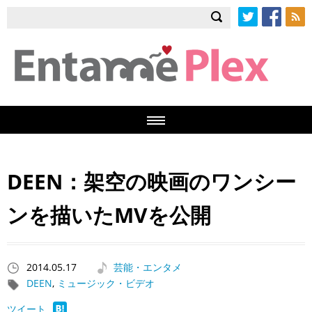
Twitter
Facebook
RSS
DEEN：架空の映画のワンシー
ンを描いたMVを公開
2014.05.17
芸能・エンタメ
DEEN
,
ミュージック・ビデオ
ツイート