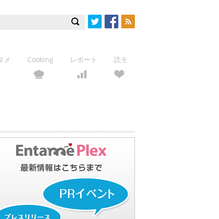
Twitter
Facebook
RSS
タメ
Cooking
レポート
読モ