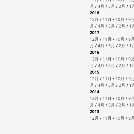
月
/
4月
/
3月
/
2月
/
1
2018
12月
/
11月
/
10月
/
9
月
/
4月
/
3月
/
2月
/
1
2017
12月
/
11月
/
10月
/
9
月
/
4月
/
3月
/
2月
/
1
2016
12月
/
11月
/
10月
/
9
月
/
4月
/
3月
/
2月
/
1
2015
12月
/
11月
/
10月
/
9
月
/
4月
/
3月
/
2月
/
1
2014
12月
/
11月
/
10月
/
9
月
/
4月
/
3月
/
2月
/
1
2013
12月
/
11月
/
10月
/
9