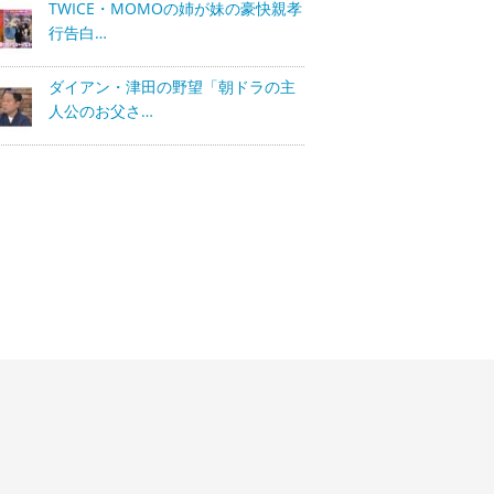
TWICE・MOMOの姉が妹の豪快親孝
行告白…
ダイアン・津田の野望「朝ドラの主
人公のお父さ…