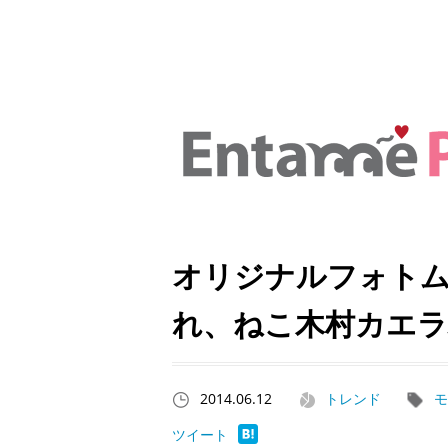
オリジナルフォト
れ、ねこ木村カエラ
2014.06.12
トレンド
モ
ツイート