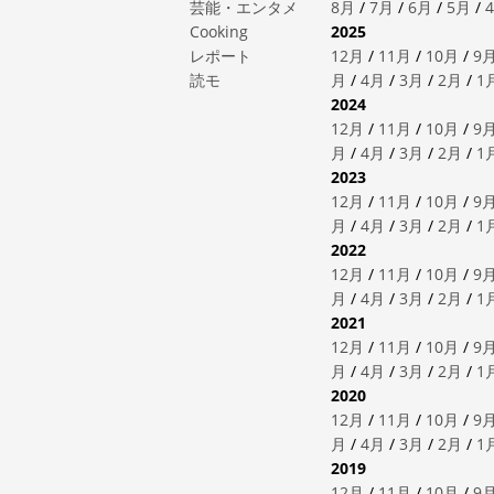
芸能・エンタメ
8月
/
7月
/
6月
/
5月
/
Cooking
2025
レポート
12月
/
11月
/
10月
/
9
読モ
月
/
4月
/
3月
/
2月
/
1
2024
12月
/
11月
/
10月
/
9
月
/
4月
/
3月
/
2月
/
1
2023
12月
/
11月
/
10月
/
9
月
/
4月
/
3月
/
2月
/
1
2022
12月
/
11月
/
10月
/
9
月
/
4月
/
3月
/
2月
/
1
2021
12月
/
11月
/
10月
/
9
月
/
4月
/
3月
/
2月
/
1
2020
12月
/
11月
/
10月
/
9
月
/
4月
/
3月
/
2月
/
1
2019
12月
/
11月
/
10月
/
9