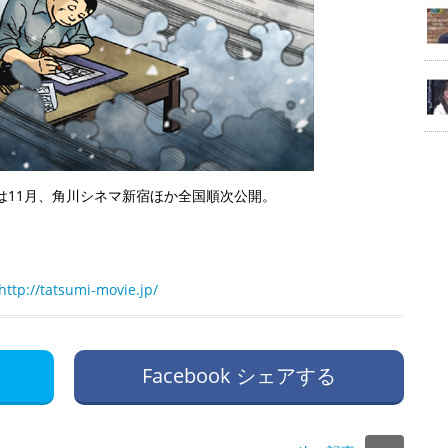
」は11月、角川シネマ新宿ほか全国順次公開。
http://tatsumi-movie.jp/
Facebook シェアする