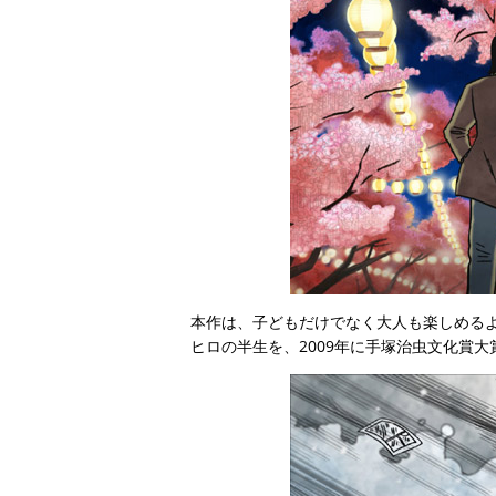
本作は、子どもだけでなく大人も楽しめるよ
ヒロの半生を、2009年に手塚治虫文化賞