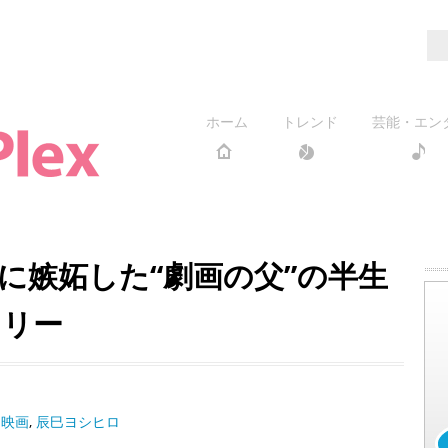
ホーム
トレンド
芸能・エン
に嫉妬した“劇画の父”の半生
タリー
,
映画
,
辰巳ヨシヒロ