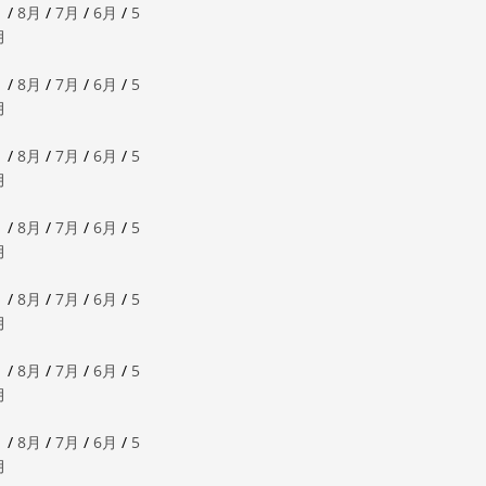
月
/
8月
/
7月
/
6月
/
5
月
月
/
8月
/
7月
/
6月
/
5
月
月
/
8月
/
7月
/
6月
/
5
月
月
/
8月
/
7月
/
6月
/
5
月
月
/
8月
/
7月
/
6月
/
5
月
月
/
8月
/
7月
/
6月
/
5
月
月
/
8月
/
7月
/
6月
/
5
月