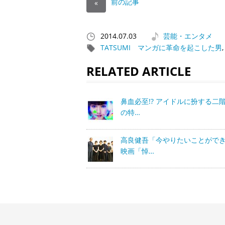
前の記事
«
2014.07.03
芸能・エンタメ
TATSUMI マンガに革命を起こした男
RELATED ARTICLE
鼻血必至!? アイドルに扮する二
の特…
高良健吾「今やりたいことがで
映画「悼…