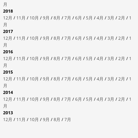
月
2018
12月
/
11月
/
10月
/
9月
/
8月
/
7月
/
6月
/
5月
/
4月
/
3月
/
2月
/
1
月
2017
12月
/
11月
/
10月
/
9月
/
8月
/
7月
/
6月
/
5月
/
4月
/
3月
/
2月
/
1
月
2016
12月
/
11月
/
10月
/
9月
/
8月
/
7月
/
6月
/
5月
/
4月
/
3月
/
2月
/
1
月
2015
12月
/
11月
/
10月
/
9月
/
8月
/
7月
/
6月
/
5月
/
4月
/
3月
/
2月
/
1
月
2014
12月
/
11月
/
10月
/
9月
/
8月
/
7月
/
6月
/
5月
/
4月
/
3月
/
2月
/
1
月
2013
12月
/
11月
/
10月
/
9月
/
8月
/
7月