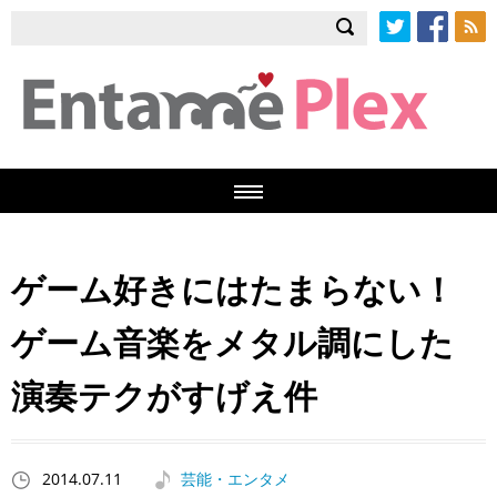
Twitter
Facebook
RSS
ゲーム好きにはたまらない！
ゲーム音楽をメタル調にした
演奏テクがすげえ件
2014.07.11
芸能・エンタメ