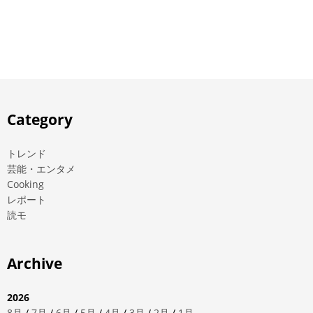
Category
トレンド
芸能・エンタメ
Cooking
レポート
読モ
Archive
2026
8月
/
7月
/
6月
/
5月
/
4月
/
3月
/
2月
/
1月