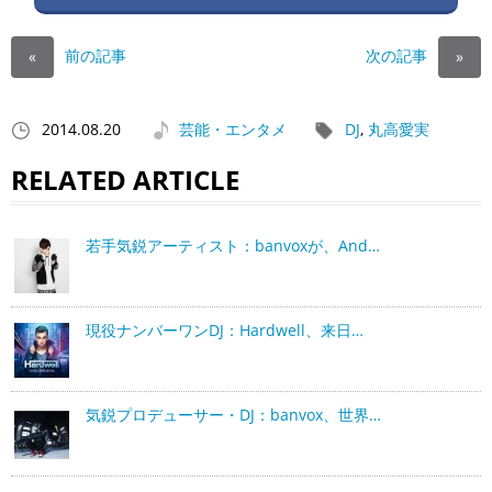
前の記事
次の記事
«
»
2014.08.20
芸能・エンタメ
DJ
,
丸高愛実
RELATED ARTICLE
若手気鋭アーティスト：banvoxが、And…
現役ナンバーワンDJ：Hardwell、来日…
気鋭プロデューサー・DJ：banvox、世界…