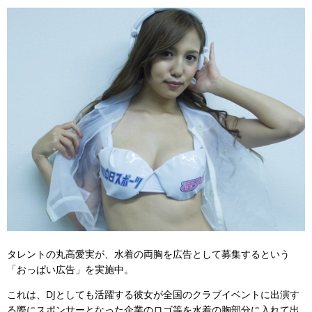
タレントの丸高愛実が、水着の両胸を広告として募集するという
「おっぱい広告」を実施中。
これは、DJとしても活躍する彼女が全国のクラブイベントに出演す
る際にスポンサーとなった企業のロゴ等を水着の胸部分に入れて出