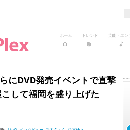
ホーム
トレンド
芸能・エン
らにDVD発売イベントで直撃
き起こして福岡を盛り上げた
LinQ
,
インタビュー
,
新木さくら
,
杉本ゆさ