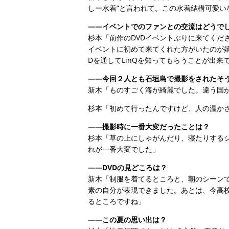
しー水着”と言われて。この水着結構可愛い
——イベントでのファンとの交流はどうで
杉本「前作のDVDイベントぶりに来てくださ
イベントに初めて来てくれた方がいたのが嬉
Dを通してLinQを知ってもらうことが出
——今回２人とも石垣島で撮影をされたそ
新木「ものすごく海が綺麗でした。違う国
杉本「初めて行ったんですけど、人の温か
——撮影時に一番大変だったことは？
杉本「草の上にしゃがんだり、寝たりする
れが一番大変でした」
——DVDの見どころは？
新木「制服を着てるところと、朝のシーン
素の自分が表現できました。あとは、今高
るところですね」
——この夏の思い出は？