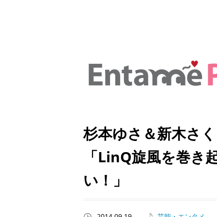
杉本ゆさ＆新木さく
「LinQ旋風を巻
い！」
2014.09.19
芸能・エンタメ