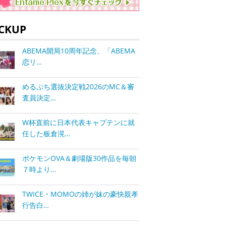
ICKUP
ABEMA開局10周年記念、「ABEMA
恋リ…
めるぷち選抜決定戦2026のMC＆審
査員決定…
W杯直前に日本代表キャプテンに就
任した板倉滉…
ポケモンOVA＆劇場版30作品を毎朝
７時より…
TWICE・MOMOの姉が妹の豪快親孝
行告白…