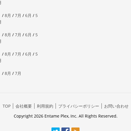
月
月
/
8月
/
7月
/
6月
/
5
月
月
/
8月
/
7月
/
6月
/
5
月
月
/
8月
/
7月
/
6月
/
5
月
月
/
8月
/
7月
TOP
会社概要
利用規約
プライバシーポリシー
お問い合わせ
Copyright 2026 Entame Plex, Inc. All Rights Reserved.