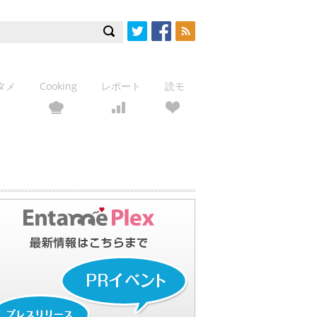
Twitter
Facebook
RSS
タメ
Cooking
レポート
読モ