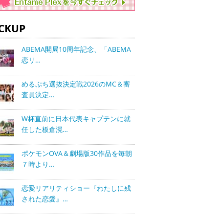
ICKUP
ABEMA開局10周年記念、「ABEMA
恋リ…
めるぷち選抜決定戦2026のMC＆審
査員決定…
W杯直前に日本代表キャプテンに就
任した板倉滉…
ポケモンOVA＆劇場版30作品を毎朝
７時より…
恋愛リアリティショー『わたしに残
された恋愛』…