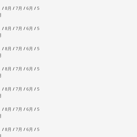
月
/
8月
/
7月
/
6月
/
5
月
月
/
8月
/
7月
/
6月
/
5
月
月
/
8月
/
7月
/
6月
/
5
月
月
/
8月
/
7月
/
6月
/
5
月
月
/
8月
/
7月
/
6月
/
5
月
月
/
8月
/
7月
/
6月
/
5
月
月
/
8月
/
7月
/
6月
/
5
月