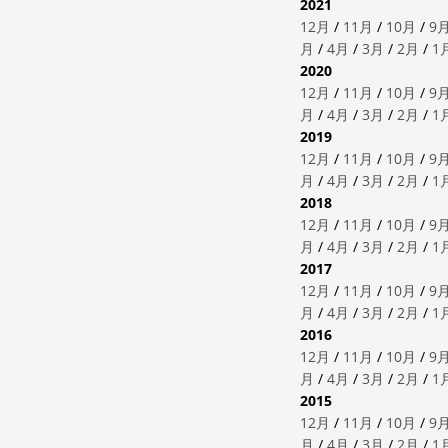
2021
12月
/
11月
/
10月
/
9
月
/
4月
/
3月
/
2月
/
1
2020
12月
/
11月
/
10月
/
9
月
/
4月
/
3月
/
2月
/
1
2019
12月
/
11月
/
10月
/
9
月
/
4月
/
3月
/
2月
/
1
2018
12月
/
11月
/
10月
/
9
月
/
4月
/
3月
/
2月
/
1
2017
12月
/
11月
/
10月
/
9
月
/
4月
/
3月
/
2月
/
1
2016
12月
/
11月
/
10月
/
9
月
/
4月
/
3月
/
2月
/
1
2015
12月
/
11月
/
10月
/
9
月
/
4月
/
3月
/
2月
/
1