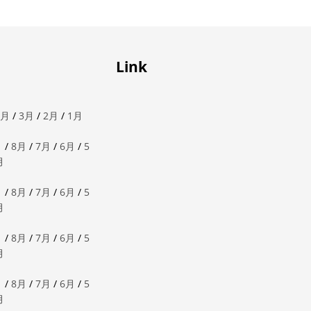
Link
4月
/
3月
/
2月
/
1月
月
/
8月
/
7月
/
6月
/
5
月
月
/
8月
/
7月
/
6月
/
5
月
月
/
8月
/
7月
/
6月
/
5
月
月
/
8月
/
7月
/
6月
/
5
月