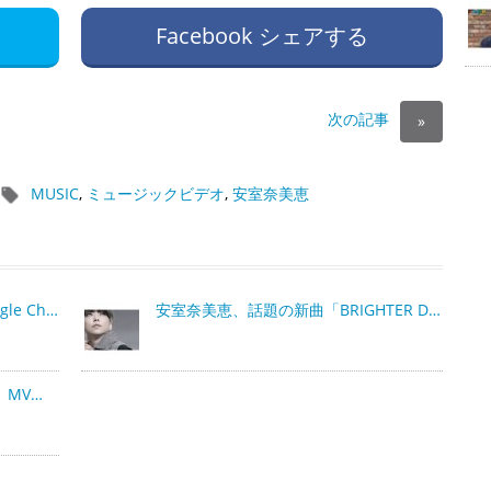
Facebook シェアする
次の記事
»
MUSIC
,
ミュージックビデオ
,
安室奈美恵
e Ch…
安室奈美恵、話題の新曲「BRIGHTER D…
」MV…