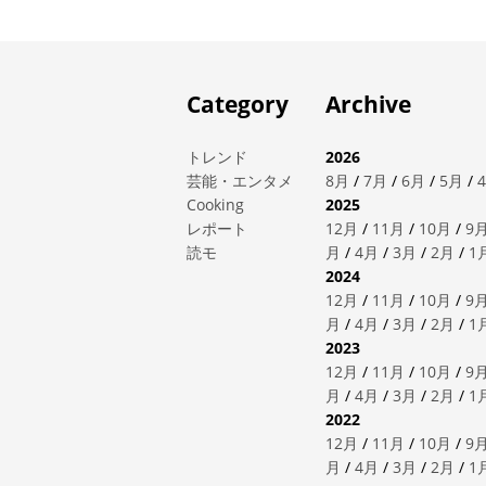
Category
Archive
トレンド
2026
芸能・エンタメ
8月
/
7月
/
6月
/
5月
/
Cooking
2025
レポート
12月
/
11月
/
10月
/
9
読モ
月
/
4月
/
3月
/
2月
/
1
2024
12月
/
11月
/
10月
/
9
月
/
4月
/
3月
/
2月
/
1
2023
12月
/
11月
/
10月
/
9
月
/
4月
/
3月
/
2月
/
1
2022
12月
/
11月
/
10月
/
9
月
/
4月
/
3月
/
2月
/
1