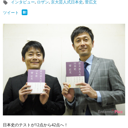
インタビュー
,
ロザン
,
京大芸人式日本史
,
菅広文
ツイート
日本史のテストが12点から42点へ！