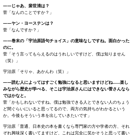
——じゃあ、裴世清は？
菅「なんのことですか？」
——ヤン・ヨーステンは？
菅「なんですか？」
——巻末の「宇治原語句チョイス」の意味なしですね。面白かった
のに。
菅「そう言ってもらえるのはうれしいですけど、僕は知りません
（笑）」
宇治原「そりゃ、あかんわ（笑）」
——読む人によってはすごく勉強になると思いますけどね……楽し
みながら歴史が学べる、そこは宇治原さんにはできない菅さんなら
ではかなと。
菅「かもしれないですね。僕は勉強できる人とできない人のちょう
ど間ぐらいにいると思ってるので、両方の気持ちがわかるという
か。今後もそういう本を出していきたいです」
宇治原「普通、日本史の本を書くなら専門家の方や学者の方、それ
ぞれ興味深く書いてますけど、これは完全に笑かそうと思って書い