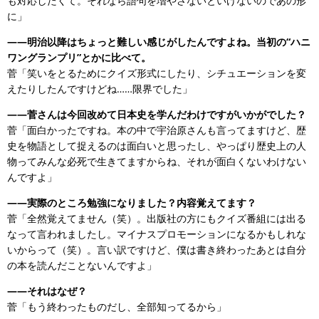
も対応したくて。それなら語句を増やさないといけないのであの形
に」
——明治以降はちょっと難しい感じがしたんですよね。当初の“ハニ
ワングランプリ”とかに比べて。
菅「笑いをとるためにクイズ形式にしたり、シチュエーションを変
えたりしたんですけどね……限界でした」
——菅さんは今回改めて日本史を学んだわけですがいかがでした？
菅「面白かったですね。本の中で宇治原さんも言ってますけど、歴
史を物語として捉えるのは面白いと思ったし、やっぱり歴史上の人
物ってみんな必死で生きてますからね、それが面白くないわけない
んですよ」
——実際のところ勉強になりました？内容覚えてます？
菅「全然覚えてません（笑）。出版社の方にもクイズ番組には出る
なって言われましたし。マイナスプロモーションになるかもしれな
いからって（笑）。言い訳ですけど、僕は書き終わったあとは自分
の本を読んだことないんですよ」
——それはなぜ？
菅「もう終わったものだし、全部知ってるから」