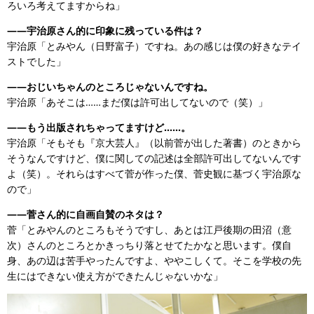
ろいろ考えてますからね」
——宇治原さん的に印象に残っている件は？
宇治原「とみやん（日野富子）ですね。あの感じは僕の好きなテイ
ストでした」
——おじいちゃんのところじゃないんですね。
宇治原「あそこは……まだ僕は許可出してないので（笑）」
——もう出版されちゃってますけど……。
宇治原「そもそも『京大芸人』（以前菅が出した著書）のときから
そうなんですけど、僕に関しての記述は全部許可出してないんです
よ（笑）。それらはすべて菅が作った僕、菅史観に基づく宇治原な
ので」
——菅さん的に自画自賛のネタは？
菅「とみやんのところもそうですし、あとは江戸後期の田沼（意
次）さんのところとかきっちり落とせてたかなと思います。僕自
身、あの辺は苦手やったんですよ、ややこしくて。そこを学校の先
生にはできない使え方ができたんじゃないかな」