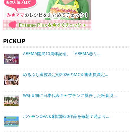
PICKUP
ABEMA開局10周年記念、「ABEMA恋リ…
めるぷち選抜決定戦2026のMC＆審査員決定…
W杯直前に日本代表キャプテンに就任した板倉滉…
ポケモンOVA＆劇場版30作品を毎朝７時より…