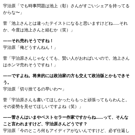
宇治原「でも時事問題は池上（彰）さんがすごいシェアを持ってる
からな〜」
菅「池上さんとは違ったテイストになると思いますけどね……それ
か、今度は池上さんと組むか（笑）」
——それ売れそうですね！
宇治原「俺どうすんねん！」
菅「宇治原さんじゃなくても、賢い人がおればいいので。池上さん
はホンマ売れそうですね！」
——ですよね。将来的には政治家の方も交えて政治版とかもできそ
う。
宇治原「切り捨てるの早いわ〜」
菅「宇治原さんも書いてほしかったらもっと頑張ってもらわんと。
その姿勢を見せてほしいですよね（笑）」
——菅さんはいまやベストセラー作家ですからね……って、そんな
こと言われますけど、宇治原さんどうです？
宇治原「今のところ何もアイディアがないんですけど、必ず仕返し