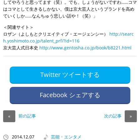
してやろうと思ってます（笑）。でも、しょうがないですわ……コマ
はコマとして生きるしかない、僕は京大芸人というブランドを高め
ていくしか……なんちゅう悲しい話や！（笑）」
＜関連サイト＞
ロザン（よしもとクリエイティブ・エージェンシー）
http://searc
h.yoshimoto.co.jp/talent_prf/?id=116
京大芸人式日本史
http://www.gentosha.co.jp/book/b8221.html
Twitter ツイートする
Facebook シェアする
前の記事
次の記事
«
»
2014.12.07
芸能・エンタメ