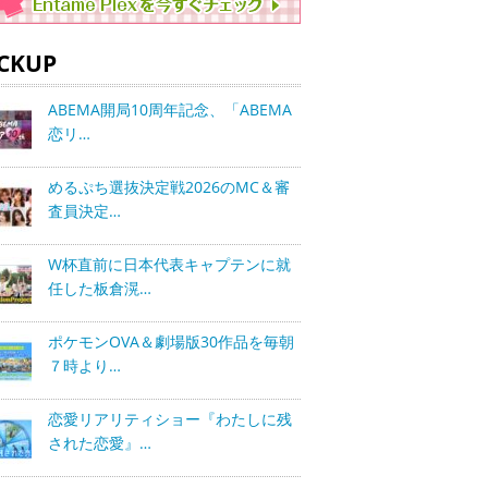
ICKUP
ABEMA開局10周年記念、「ABEMA
恋リ…
めるぷち選抜決定戦2026のMC＆審
査員決定…
W杯直前に日本代表キャプテンに就
任した板倉滉…
ポケモンOVA＆劇場版30作品を毎朝
７時より…
恋愛リアリティショー『わたしに残
された恋愛』…