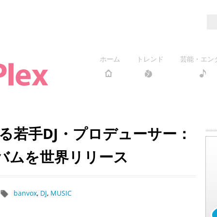
ホーム
トレンド
芸能・エン
る若手DJ・プロデューサー：
ルバムを世界リリース
banvox
,
DJ
,
MUSIC