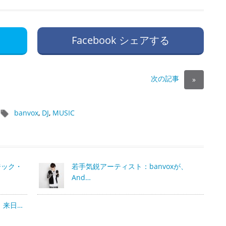
Facebook シェアする
次の記事
»
banvox
,
DJ
,
MUSIC
ジック・
若手気鋭アーティスト：banvoxが、
And…
l、来日…