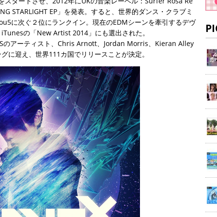
タートさせ、2012年にUKの音楽レーベル：Surfer Rosa Re
ZLING STARLIGHT EP」を発表。すると、世界的ダンス・クラブミ
admou5に次ぐ２位にランクイン。現在のEDMシーンを牽引するデヴ
P
Tunesの「New Artist 2014」にも選出された。
スト、Chris Arnott、Jordan Morris、Kieran Alley
ーチャリングに迎え、世界111カ国でリリースことが決定。