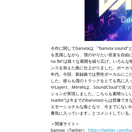
今作に関してbanvoxは「”banvox soun
を意識しながら、僕のやりたい音楽を自由に表
na Be”は様々な展開を繰り広げ、いろんな物を”
ンスを加えた曲に仕上がりました。ボーカリストのJo
年代。今回、新録曲では男性ボーカルにこ
した。彼らも僕のトラックをとても気に入っ
やLayers、Merekiは、SoundCl
ションが実現しました。こちらも素晴らしい
ssador”は今までのbanvoxからは想像で
エモーショナルな曲となり、今までにないb
番気に入っています」とコメントしている
＜関連サイト＞
banvox（Twitter）
https://twitter.com/b