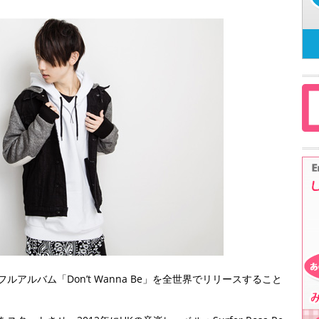
フルアルバム「Don’t Wanna Be」を全世界でリリースすること