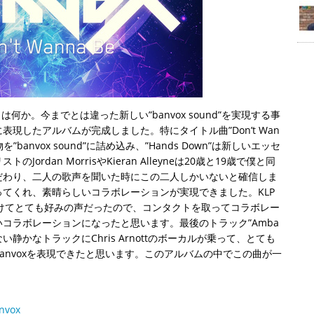
d”とは何か。今までとは違った新しい”banvox sound”を実現する事
現したアルバムが完成しました。特にタイトル曲”Don’t Wan
banvox sound”に詰め込み、”Hands Down”は新しいエッセ
rdan MorrisやKieran Alleyneは20歳と19歳で僕と同
だわり、二人の歌声を聞いた時にこの二人しかいないと確信しま
てくれ、素晴らしいコラボレーションが実現できました。KLP
oudで見つけてとても好みの声だったので、コンタクトを取ってコラボレー
コラボレーションになったと思います。最後のトラック”Amba
きない静かなトラックにChris Arnottのボーカルが乗って、とても
anvoxを表現できたと思います。このアルバムの中でこの曲が一
。
anvox