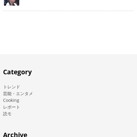
Category
トレンド
芸能・エンタメ
Cooking
レポート
読モ
Archive