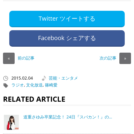
Twitter ツイートする
Facebook シェアする
前の記事
次の記事
«
»
2015.02.04
芸能・エンタメ
ラジオ
,
文化放送
,
篠崎愛
RELATED ARTICLE
道重さゆみ卒業記念！ 24日『スパカン！』の…