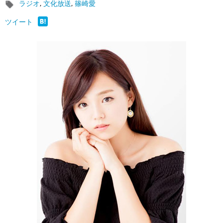
ラジオ
,
文化放送
,
篠崎愛
ツイート