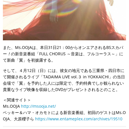
また、Ms.OOJAは、本日31日21：00からオンエアされるBSスカパ
ー
！
の新音楽番組「FULL CHORUS ～音楽は、フルコーラス～」に
て新曲「翼」を初披露する。
そして、４月12日（日）には、彼女の地元である三重県・四日市に
て開催されるライブ「TADAIMA LIVE vol.３ in YOKKAICHI」の当日
会場で「翼」を予約した人には限定で、予約特典でしか観られない
貴重なライブ映像を収録したDVDがプレゼントされるとのこと。
＜関連サイト＞
Ms.OOJA
http://msooja.net/
ベッキー＆ハマ・オカモトによる新音楽番組、初回のゲストはMs.O
OJA、大原櫻子ら
https://www.entameplex.com/archives/19510