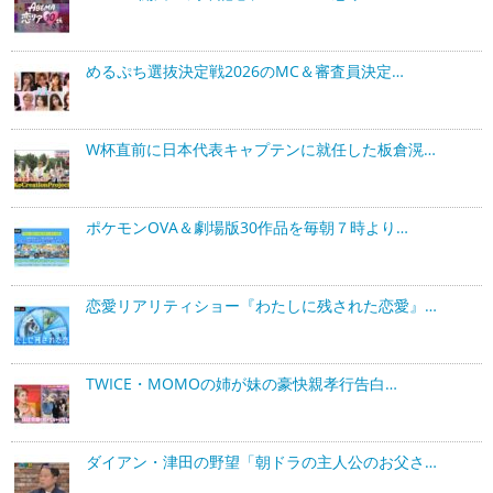
めるぷち選抜決定戦2026のMC＆審査員決定…
W杯直前に日本代表キャプテンに就任した板倉滉…
ポケモンOVA＆劇場版30作品を毎朝７時より…
恋愛リアリティショー『わたしに残された恋愛』…
TWICE・MOMOの姉が妹の豪快親孝行告白…
ダイアン・津田の野望「朝ドラの主人公のお父さ…