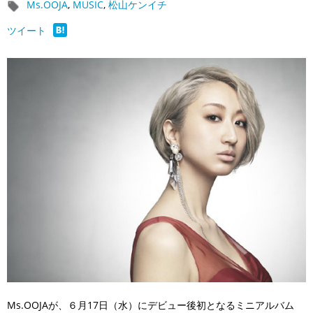
Ms.OOJA
,
MUSIC
,
松山ケンイチ
ツイート
Ms.OOJAが、６月17日（水）にデビュー後初となるミニアルバム